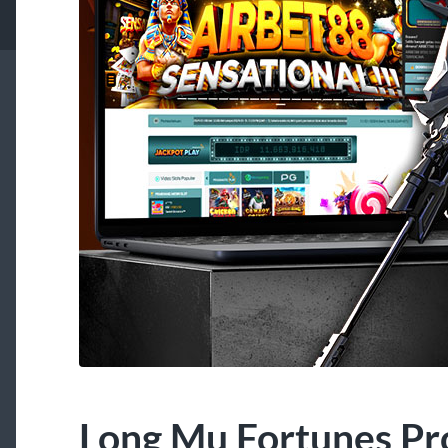
Long Mu Fortunes Pr