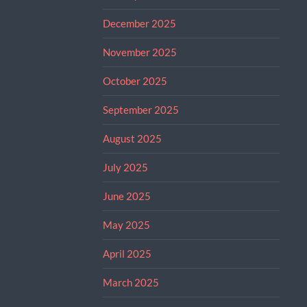
December 2025
November 2025
October 2025
September 2025
August 2025
July 2025
June 2025
May 2025
April 2025
March 2025