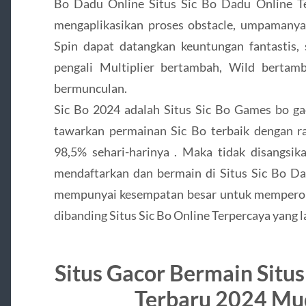
Bo Dadu Online Situs Sic Bo Dadu Online Ter
mengaplikasikan proses obstacle, umpamanya 
Spin dapat datangkan keuntungan fantastis,
pengali Multiplier bertambah, Wild bertamba
bermunculan.
Sic Bo 2024 adalah Situs Sic Bo Games bo gac
tawarkan permainan Sic Bo terbaik dengan ra
98,5% sehari-harinya . Maka tidak disangsik
mendaftarkan dan bermain di Situs Sic Bo Da
mempunyai kesempatan besar untuk memperol
dibanding Situs Sic Bo Online Terpercaya yang 
Situs Gacor Bermain Situs
Terbaru 2024 M