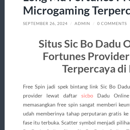
Microgaming Terper
SEPTEMBER 26, 2024
/
ADMIN
/
0 COMMENTS
Situs Sic Bo Dadu 
Fortunes Provide
Terpercaya di
Free Spin jadi spek bintang link Sic Bo Dad
provider lewat daftar
sicbo
Dadu Online 
memasangkan free spin sangat memberi keuntu
udah memberinya tahap perputaran gratis ke 
fase itu terbuka. Scatter symbol menjadi pilihan