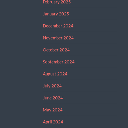
February 2025
January 2025
December 2024
November 2024
October 2024
September 2024
August 2024
July 2024
June 2024
May 2024
April 2024