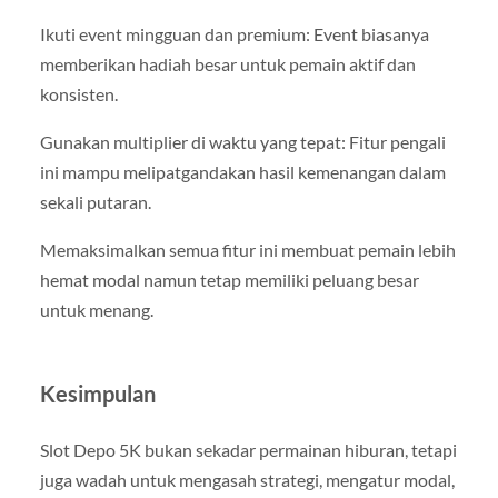
Ikuti event mingguan dan premium: Event biasanya
memberikan hadiah besar untuk pemain aktif dan
konsisten.
Gunakan multiplier di waktu yang tepat: Fitur pengali
ini mampu melipatgandakan hasil kemenangan dalam
sekali putaran.
Memaksimalkan semua fitur ini membuat pemain lebih
hemat modal namun tetap memiliki peluang besar
untuk menang.
Kesimpulan
Slot Depo 5K bukan sekadar permainan hiburan, tetapi
juga wadah untuk mengasah strategi, mengatur modal,