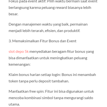
Fokus pada event aktif: Pilih waktu bermain saat event
berlangsung karena peluang reward biasanya lebih
besar.
Dengan manajemen waktu yang baik, permainan
menjadi lebih terarah, efisien, dan produktif.
3. Memaksimalkan Fitur Bonus dan Event
slot depo 5k
menyediakan beragam fitur bonus yang
bisa dimanfaatkan untuk meningkatkan peluang
kemenangan:
Klaim bonus harian setiap login: Bonus ini menambah
token tanpa perlu deposit tambahan.
Manfaatkan free spin: Fitur ini bisa digunakan untuk
mencoba kombinasi simbol tanpa mengurangi saldo
utama.