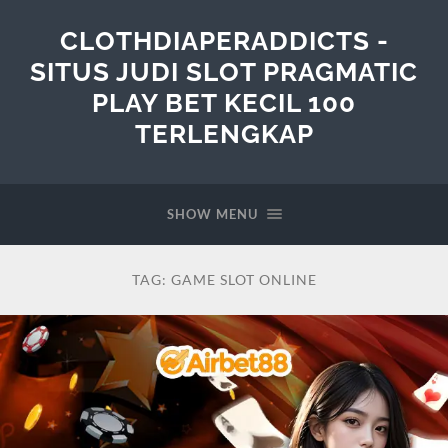
CLOTHDIAPERADDICTS -
SITUS JUDI SLOT PRAGMATIC
PLAY BET KECIL 100
TERLENGKAP
SHOW MENU
TAG:
GAME SLOT ONLINE