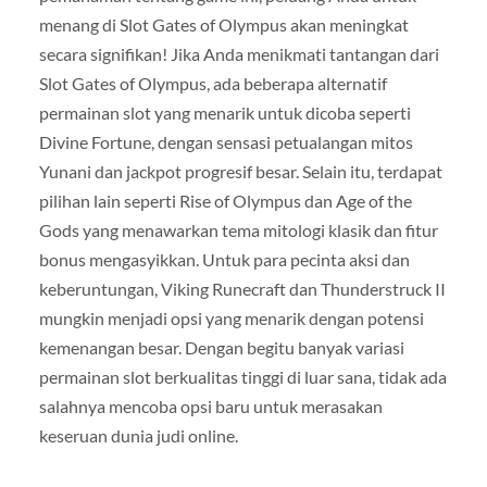
menang di Slot Gates of Olympus akan meningkat
secara signifikan! Jika Anda menikmati tantangan dari
Slot Gates of Olympus, ada beberapa alternatif
permainan slot yang menarik untuk dicoba seperti
Divine Fortune, dengan sensasi petualangan mitos
Yunani dan jackpot progresif besar. Selain itu, terdapat
pilihan lain seperti Rise of Olympus dan Age of the
Gods yang menawarkan tema mitologi klasik dan fitur
bonus mengasyikkan. Untuk para pecinta aksi dan
keberuntungan, Viking Runecraft dan Thunderstruck II
mungkin menjadi opsi yang menarik dengan potensi
kemenangan besar. Dengan begitu banyak variasi
permainan slot berkualitas tinggi di luar sana, tidak ada
salahnya mencoba opsi baru untuk merasakan
keseruan dunia judi online.