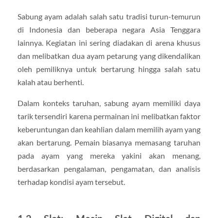
Sabung ayam adalah salah satu tradisi turun-temurun
di Indonesia dan beberapa negara Asia Tenggara
lainnya. Kegiatan ini sering diadakan di arena khusus
dan melibatkan dua ayam petarung yang dikendalikan
oleh pemiliknya untuk bertarung hingga salah satu
kalah atau berhenti.
Dalam konteks taruhan, sabung ayam memiliki daya
tarik tersendiri karena permainan ini melibatkan faktor
keberuntungan dan keahlian dalam memilih ayam yang
akan bertarung. Pemain biasanya memasang taruhan
pada ayam yang mereka yakini akan menang,
berdasarkan pengalaman, pengamatan, dan analisis
terhadap kondisi ayam tersebut.