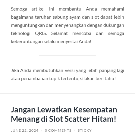
Semoga artikel ini membantu Anda memahami
bagaimana taruhan sabung ayam dan slot dapat lebih
menguntungkan dan menyenangkan dengan dukungan
teknologi QRIS. Selamat mencoba dan semoga
keberuntungan selalu menyertai Anda!
Jika Anda membutuhkan versi yang lebih panjang lagi
atau penambahan topik tertentu, silakan beri tahu!
Jangan Lewatkan Kesempatan
Menang di Slot Scatter Hitam!
JUNE 22, 2024
/
0 COMMENTS
/
STICKY