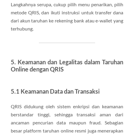
Langkahnya serupa, cukup pilih menu penarikan, pilih
metode QRIS, dan ikuti instruksi untuk transfer dana
dari akun taruhan ke rekening bank atau e-wallet yang
terhubung.
5. Keamanan dan Legalitas dalam Taruhan
Online dengan QRIS
5.1 Keamanan Data dan Transaksi
QRIS didukung oleh sistem enkripsi dan keamanan
berstandar tinggi, sehingga transaksi aman dari
ancaman pencurian data maupun fraud. Sebagian
besar platform taruhan online resmi juga menerapkan