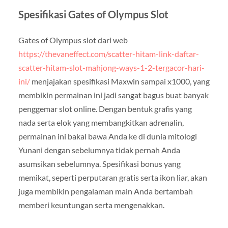
Spesifikasi Gates of Olympus Slot
Gates of Olympus slot dari web
https://thevaneffect.com/scatter-hitam-link-daftar-
scatter-hitam-slot-mahjong-ways-1-2-tergacor-hari-
ini/
menjajakan spesifikasi Maxwin sampai x1000, yang
membikin permainan ini jadi sangat bagus buat banyak
penggemar slot online. Dengan bentuk grafis yang
nada serta elok yang membangkitkan adrenalin,
permainan ini bakal bawa Anda ke di dunia mitologi
Yunani dengan sebelumnya tidak pernah Anda
asumsikan sebelumnya. Spesifikasi bonus yang
memikat, seperti perputaran gratis serta ikon liar, akan
juga membikin pengalaman main Anda bertambah
memberi keuntungan serta mengenakkan.