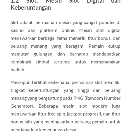
1.2 Slot: Mesin Slot Digital dan
Keberuntungan
Slot adalah permainan mesin yang sangat populer di
kasino dan platform online. Mesin slot digital
menawarkan berbagai tema menarik, fitur bonus, dan
peluang menang yang beragam. Pemain cukup
memutar gulungan dan berharap mendapatkan
kombinasi simbol tertentu untuk memenangkan
hadiah.
Meskipun terlihat sederhana, permainan slot memiliki
tingkat keberuntungan yang tinggi dan peluang
menang yang bergantung pada RNG (Random Number
Generator). Beberapa mesin slot modern juga
menawarkan fitur free spin, jackpot progresif, dan fitur
bonus lain yang meningkatkan peluang pemain untuk
mendapatkan kemenangan besar.