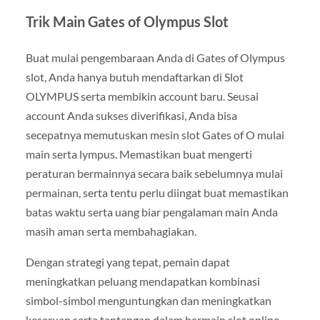
Trik Main Gates of Olympus Slot
Buat mulai pengembaraan Anda di Gates of Olympus
slot, Anda hanya butuh mendaftarkan di Slot
OLYMPUS serta membikin account baru. Seusai
account Anda sukses diverifikasi, Anda bisa
secepatnya memutuskan mesin slot Gates of O mulai
main serta lympus. Memastikan buat mengerti
peraturan bermainnya secara baik sebelumnya mulai
permainan, serta tentu perlu diingat buat memastikan
batas waktu serta uang biar pengalaman main Anda
masih aman serta membahagiakan.
Dengan strategi yang tepat, pemain dapat
meningkatkan peluang mendapatkan kombinasi
simbol-simbol menguntungkan dan meningkatkan
keseruan serta tantangan dalam bermain slot online.