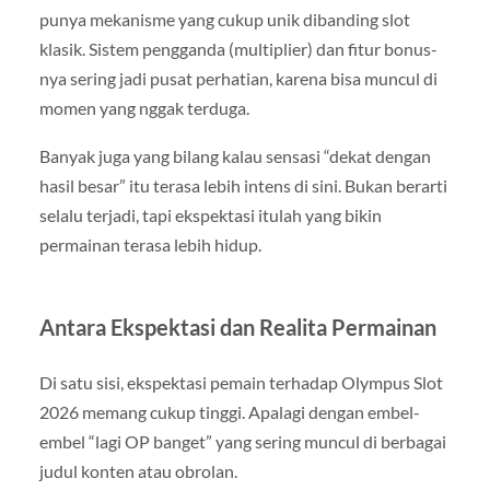
punya mekanisme yang cukup unik dibanding slot
klasik. Sistem pengganda (multiplier) dan fitur bonus-
nya sering jadi pusat perhatian, karena bisa muncul di
momen yang nggak terduga.
Banyak juga yang bilang kalau sensasi “dekat dengan
hasil besar” itu terasa lebih intens di sini. Bukan berarti
selalu terjadi, tapi ekspektasi itulah yang bikin
permainan terasa lebih hidup.
Antara Ekspektasi dan Realita Permainan
Di satu sisi, ekspektasi pemain terhadap Olympus Slot
2026 memang cukup tinggi. Apalagi dengan embel-
embel “lagi OP banget” yang sering muncul di berbagai
judul konten atau obrolan.