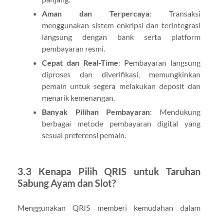
Aman dan Terpercaya
: Transaksi
menggunakan sistem enkripsi dan terintegrasi
langsung dengan bank serta platform
pembayaran resmi.
Cepat dan Real-Time
: Pembayaran langsung
diproses dan diverifikasi, memungkinkan
pemain untuk segera melakukan deposit dan
menarik kemenangan.
Banyak Pilihan Pembayaran
: Mendukung
berbagai metode pembayaran digital yang
sesuai preferensi pemain.
3.3 Kenapa Pilih QRIS untuk Taruhan
Sabung Ayam dan Slot?
Menggunakan QRIS memberi kemudahan dalam