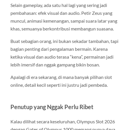
Selain gameplay, ada satu hal lagi yang sering jadi
pembahasan: efek visual dan audio. Petir Zeus yang
muncul, animasi kemenangan, sampai suara latar yang
khas, semuanya berkontribusi membangun suasana.
Buat sebagian orang, ini bukan sekadar tambahan, tapi
bagian penting dari pengalaman bermain. Karena
ketika visual dan audio terasa “kena”, permainan jadi
lebih imersif dan nggak gampang bikin bosan.
Apalagi di era sekarang, di mana banyak pilihan slot
online, detail kecil seperti ini justru jadi pembeda.
Penutup yang Nggak Perlu Ribet
Kalau dilihat secara keseluruhan, Olympus Slot 2026
dengan Gates of Olympus 1000 memang punya daya