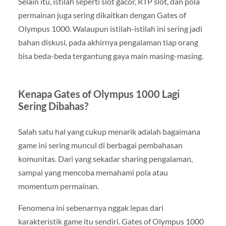
Selain itu, istilah seperti slot gacor, RTP slot, dan pola
permainan juga sering dikaitkan dengan Gates of
Olympus 1000. Walaupun istilah-istilah ini sering jadi
bahan diskusi, pada akhirnya pengalaman tiap orang
bisa beda-beda tergantung gaya main masing-masing.
Kenapa Gates of Olympus 1000 Lagi
Sering Dibahas?
Salah satu hal yang cukup menarik adalah bagaimana
game ini sering muncul di berbagai pembahasan
komunitas. Dari yang sekadar sharing pengalaman,
sampai yang mencoba memahami pola atau
momentum permainan.
Fenomena ini sebenarnya nggak lepas dari
karakteristik game itu sendiri. Gates of Olympus 1000