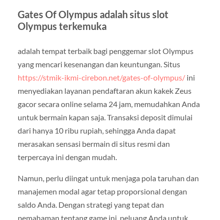
Gates Of Olympus adalah situs slot
Olympus terkemuka
adalah tempat terbaik bagi penggemar slot Olympus
yang mencari kesenangan dan keuntungan. Situs
https://stmik-ikmi-cirebon.net/gates-of-olympus/
ini
menyediakan layanan pendaftaran akun kakek Zeus
gacor secara online selama 24 jam, memudahkan Anda
untuk bermain kapan saja. Transaksi deposit dimulai
dari hanya 10 ribu rupiah, sehingga Anda dapat
merasakan sensasi bermain di situs resmi dan
terpercaya ini dengan mudah.
Namun, perlu diingat untuk menjaga pola taruhan dan
manajemen modal agar tetap proporsional dengan
saldo Anda. Dengan strategi yang tepat dan
pemahaman tentang game ini, peluang Anda untuk