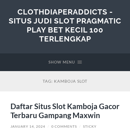
CLOTHDIAPERADDICTS -
SITUS JUDI SLOT PRAGMATIC
PLAY BET KECIL 100
TERLENGKAP
SHOW MENU
TAG:
KAMBOJA SLOT
Daftar Situs Slot Kamboja Gacor
Terbaru Gampang Maxwin
JANUARY 14, 2024
/
0 COMMENTS
/
STICKY