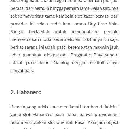
Slot Pragmatic adalah kegemaran para pemain judi jadi
berasal dari pemula hingga pemain lama. Salah satunya
sebab mayoritas game kamboja slot gacor berasal dari
provider ini selalu sedia kan sarana Buy Free Spin.
Sangat berfaedah untuk memudahkan pemain
menyesuaikan modal secara efisien. Tak hanya itu saja,
berkat sarana ini udah pasti kesempatan maxwin jauh
lebih gampang didapatkan. Pragmatic Play sendiri
adalah perusahaan iGaming dengan kredibilitasnya
sangat baik.
2. Habanero
Pemain yang udah lama menikmati taruhan di koleksi
game slot Habanero pasti hapal bahwa provider ini
hobi menciptakan slot oriental. Pasar Asia jadi object