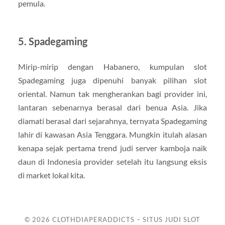
pemula.
5. Spadegaming
Mirip-mirip dengan Habanero, kumpulan slot
Spadegaming juga dipenuhi banyak pilihan slot
oriental. Namun tak mengherankan bagi provider ini,
lantaran sebenarnya berasal dari benua Asia. Jika
diamati berasal dari sejarahnya, ternyata Spadegaming
lahir di kawasan Asia Tenggara. Mungkin itulah alasan
kenapa sejak pertama trend judi server kamboja naik
daun di Indonesia provider setelah itu langsung eksis
di market lokal kita.
© 2026
CLOTHDIAPERADDICTS – SITUS JUDI SLOT