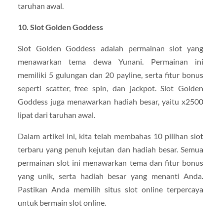
taruhan awal.
10. Slot Golden Goddess
Slot Golden Goddess adalah permainan slot yang
menawarkan tema dewa Yunani. Permainan ini
memiliki 5 gulungan dan 20 payline, serta fitur bonus
seperti scatter, free spin, dan jackpot. Slot Golden
Goddess juga menawarkan hadiah besar, yaitu x2500
lipat dari taruhan awal.
Dalam artikel ini, kita telah membahas 10 pilihan slot
terbaru yang penuh kejutan dan hadiah besar. Semua
permainan slot ini menawarkan tema dan fitur bonus
yang unik, serta hadiah besar yang menanti Anda.
Pastikan Anda memilih situs slot online terpercaya
untuk bermain slot online.