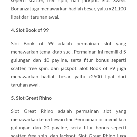
seperti scatter, free spin, dan jackpot. Slot Sweet
Bonanza juga menawarkan hadiah besar, yaitu x21.100
lipat dari taruhan awal.
4. Slot Book of 99
Slot Book of 99 adalah permainan slot yang
menawarkan tema kitab suci. Permainan ini memiliki 5
gulungan dan 10 payline, serta fitur bonus seperti
scatter, free spin, dan jackpot. Slot Book of 99 juga
menawarkan hadiah besar, yaitu x2500 lipat dari
taruhan awal.
5. Slot Great Rhino
Slot Great Rhino adalah permainan slot yang
menawarkan tema hewan liar. Permainan ini memiliki 5
gulungan dan 20 payline, serta fitur bonus seperti
scatter, free spin, dan jackpot. Slot Great Rhino juga