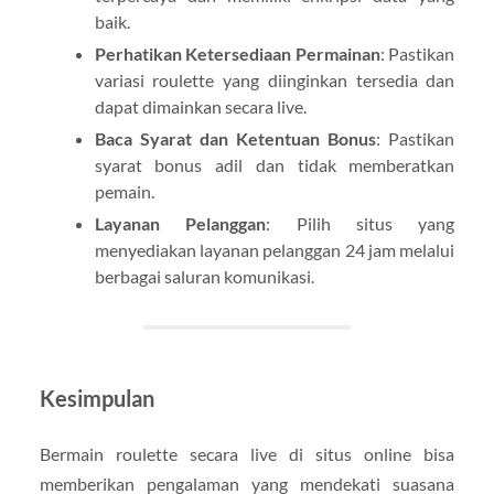
baik.
Perhatikan Ketersediaan Permainan
: Pastikan
variasi roulette yang diinginkan tersedia dan
dapat dimainkan secara live.
Baca Syarat dan Ketentuan Bonus
: Pastikan
syarat bonus adil dan tidak memberatkan
pemain.
Layanan Pelanggan
: Pilih situs yang
menyediakan layanan pelanggan 24 jam melalui
berbagai saluran komunikasi.
Kesimpulan
Bermain roulette secara live di situs online bisa
memberikan pengalaman yang mendekati suasana