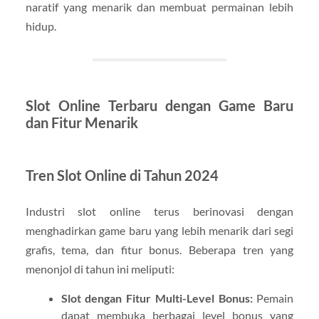
naratif yang menarik dan membuat permainan lebih
hidup.
Slot Online Terbaru dengan Game Baru
dan Fitur Menarik
Tren Slot Online di Tahun 2024
Industri slot online terus berinovasi dengan
menghadirkan game baru yang lebih menarik dari segi
grafis, tema, dan fitur bonus. Beberapa tren yang
menonjol di tahun ini meliputi:
Slot dengan Fitur Multi-Level Bonus:
Pemain
dapat membuka berbagai level bonus yang