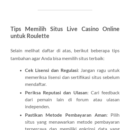
Tips Memilih Situs Live Casino Online
untuk Roulette
Selain melihat daftar di atas, berikut beberapa tips
tambahan agar Anda bisa memilih situs terbaik:
Cek Lisensi dan Regulasi
: Jangan ragu untuk
memeriksa lisensi dan sertifikasi situs sebelum
mendaftar.
Periksa Reputasi dan Ulasan
: Cari feedback
dari pemain lain di forum atau ulasan
independen.
Pastikan Metode Pembayaran Aman
: Pilih
situs yang menawarkan metode pembayaran
terpercaya dan memiliki enkripsi data yang