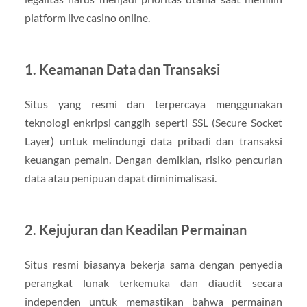
platform live casino online.
1. Keamanan Data dan Transaksi
Situs yang resmi dan terpercaya menggunakan
teknologi enkripsi canggih seperti SSL (Secure Socket
Layer) untuk melindungi data pribadi dan transaksi
keuangan pemain. Dengan demikian, risiko pencurian
data atau penipuan dapat diminimalisasi.
2. Kejujuran dan Keadilan Permainan
Situs resmi biasanya bekerja sama dengan penyedia
perangkat lunak terkemuka dan diaudit secara
independen untuk memastikan bahwa permainan