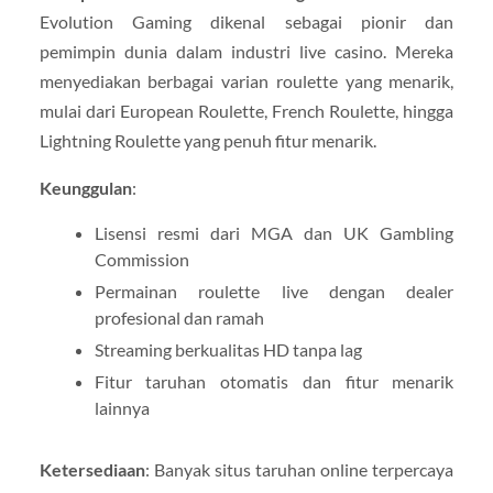
Evolution Gaming dikenal sebagai pionir dan
pemimpin dunia dalam industri live casino. Mereka
menyediakan berbagai varian roulette yang menarik,
mulai dari European Roulette, French Roulette, hingga
Lightning Roulette yang penuh fitur menarik.
Keunggulan
:
Lisensi resmi dari MGA dan UK Gambling
Commission
Permainan roulette live dengan dealer
profesional dan ramah
Streaming berkualitas HD tanpa lag
Fitur taruhan otomatis dan fitur menarik
lainnya
Ketersediaan
: Banyak situs taruhan online terpercaya