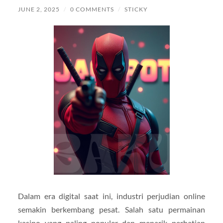
JUNE 2, 2025
/
0 COMMENTS
/
STICKY
Dalam era digital saat ini, industri perjudian online
semakin berkembang pesat. Salah satu permainan
kasino yang paling populer dan menarik perhatian