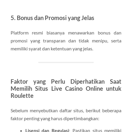
5. Bonus dan Promosi yang Jelas
Platform resmi biasanya menawarkan bonus dan
promosi yang transparan dan tidak menipu, serta
memiliki syarat dan ketentuan yang jelas.
Faktor yang Perlu Diperhatikan Saat
Memilih Situs Live Casino Online untuk
Roulette
Sebelum menyebutkan daftar situs, berikut beberapa
faktor penting yang harus dipertimbangkan:
Lisensi dan Regulasi
: Pastikan situs memiliki