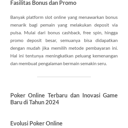
Fasilitas Bonus dan Promo
Banyak platform slot online yang menawarkan bonus
menarik bagi pemain yang melakukan deposit via
pulsa. Mulai dari bonus cashback, free spin, hingga
promo deposit besar, semuanya bisa didapatkan
dengan mudah jika memilih metode pembayaran ini.
Hal ini tentunya meningkatkan peluang kemenangan
dan membuat pengalaman bermain semakin seru.
Poker Online Terbaru dan Inovasi Game
Baru di Tahun 2024
Evolusi Poker Online