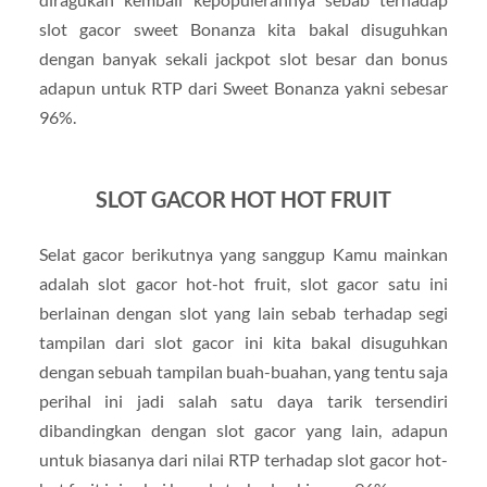
slot gacor sweet Bonanza kita bakal disuguhkan
dengan banyak sekali jackpot slot besar dan bonus
adapun untuk RTP dari Sweet Bonanza yakni sebesar
96%.
SLOT GACOR HOT HOT FRUIT
Selat gacor berikutnya yang sanggup Kamu mainkan
adalah slot gacor hot-hot fruit, slot gacor satu ini
berlainan dengan slot yang lain sebab terhadap segi
tampilan dari slot gacor ini kita bakal disuguhkan
dengan sebuah tampilan buah-buahan, yang tentu saja
perihal ini jadi salah satu daya tarik tersendiri
dibandingkan dengan slot gacor yang lain, adapun
untuk biasanya dari nilai RTP terhadap slot gacor hot-