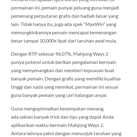
permainan ini, pemain punyai peluang guna menjadi
pemenang perputaran gratis dan hadiah besar yang
lain. Tidak hanya itu, juga ada spek “MaxWin” yang
memungkinkannya pemain mencapai kemenangan
besar sampai 10.000x lipat dari taruhan awal mula.
Dengan RTP sebesar 96.07%, Mahjong Ways 2
punya potensi untuk berikan pengalaman bermain
yang menyenangkan dan memberi kepuasan buat
banyak pemain. Dengan grafis yang memiliki kualitas
tinggi dan nada yang memikat, permainan ini sesuai
guna banyak pemain yang cari halangan anyar.
Guna mengoptimalkan kesempatan menang,
ada sekian banyak trick dan tips yang dapat Anda
aplikasikan waktu bermain Mahjong Ways 2.
Antara lainnya yakni dengan menunjuk taruhan yang