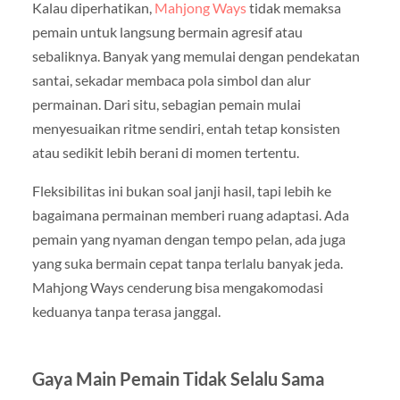
Kalau diperhatikan,
Mahjong Ways
tidak memaksa
pemain untuk langsung bermain agresif atau
sebaliknya. Banyak yang memulai dengan pendekatan
santai, sekadar membaca pola simbol dan alur
permainan. Dari situ, sebagian pemain mulai
menyesuaikan ritme sendiri, entah tetap konsisten
atau sedikit lebih berani di momen tertentu.
Fleksibilitas ini bukan soal janji hasil, tapi lebih ke
bagaimana permainan memberi ruang adaptasi. Ada
pemain yang nyaman dengan tempo pelan, ada juga
yang suka bermain cepat tanpa terlalu banyak jeda.
Mahjong Ways cenderung bisa mengakomodasi
keduanya tanpa terasa janggal.
Gaya Main Pemain Tidak Selalu Sama