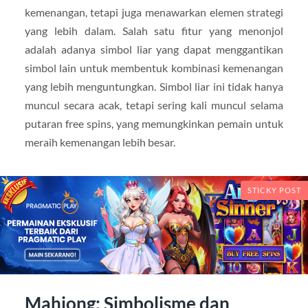
kemenangan, tetapi juga menawarkan elemen strategi
yang lebih dalam. Salah satu fitur yang menonjol
adalah adanya simbol liar yang dapat menggantikan
simbol lain untuk membentuk kombinasi kemenangan
yang lebih menguntungkan. Simbol liar ini tidak hanya
muncul secara acak, tetapi sering kali muncul selama
putaran free spins, yang memungkinkan pemain untuk
meraih kemenangan lebih besar.
STICKY POST
Mahjong: Simbolisme dan