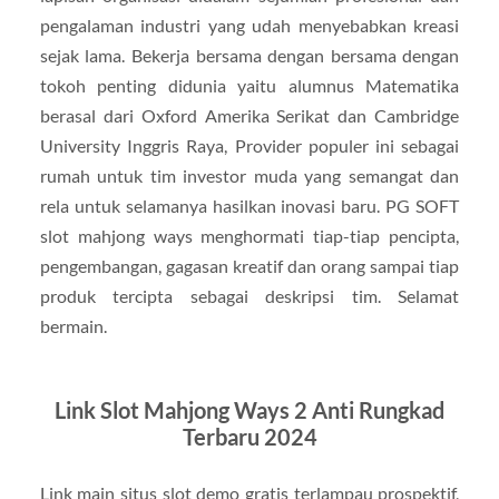
pengalaman industri yang udah menyebabkan kreasi
sejak lama. Bekerja bersama dengan bersama dengan
tokoh penting didunia yaitu alumnus Matematika
berasal dari Oxford Amerika Serikat dan Cambridge
University Inggris Raya, Provider populer ini sebagai
rumah untuk tim investor muda yang semangat dan
rela untuk selamanya hasilkan inovasi baru. PG SOFT
slot mahjong ways menghormati tiap-tiap pencipta,
pengembangan, gagasan kreatif dan orang sampai tiap
produk tercipta sebagai deskripsi tim. Selamat
bermain.
Link Slot Mahjong Ways 2 Anti Rungkad
Terbaru 2024
Link main situs slot demo gratis terlampau prospektif,