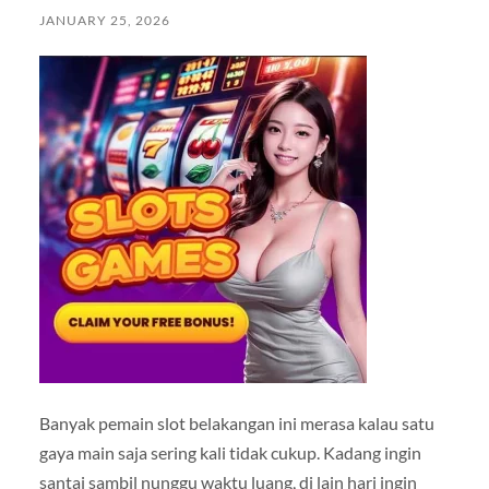
JANUARY 25, 2026
Banyak pemain slot belakangan ini merasa kalau satu
gaya main saja sering kali tidak cukup. Kadang ingin
santai sambil nunggu waktu luang, di lain hari ingin