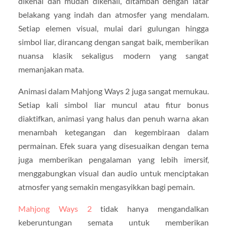
dikenal dan mudah dikenali, ditambah dengan latar
belakang yang indah dan atmosfer yang mendalam.
Setiap elemen visual, mulai dari gulungan hingga
simbol liar, dirancang dengan sangat baik, memberikan
nuansa klasik sekaligus modern yang sangat
memanjakan mata.
Animasi dalam Mahjong Ways 2 juga sangat memukau.
Setiap kali simbol liar muncul atau fitur bonus
diaktifkan, animasi yang halus dan penuh warna akan
menambah ketegangan dan kegembiraan dalam
permainan. Efek suara yang disesuaikan dengan tema
juga memberikan pengalaman yang lebih imersif,
menggabungkan visual dan audio untuk menciptakan
atmosfer yang semakin mengasyikkan bagi pemain.
Mahjong Ways 2
tidak hanya mengandalkan
keberuntungan semata untuk memberikan