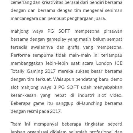
cemerlang dan kreativitas berasal dari pendiri bersama
dengan dan bersama dengan tim mengenai seniman
mancanegara dan pembuat penghargaan juara.
mahjong ways PG SOFT mempesona pirsawan
bersama dengan gameplay yang masih belum sempat
tersedia awalannya dan grafis yang mempesona.
Performa sempurna tidak main-main ini terlampau
membanggakan lebih-lebih saat acara London ICE
Totally Gaming 2017 mereka sukses besar bersama
dengan tim terkuat. Walaupun pendatang baru, demo
slot mahjong ways 3 PG SOFT udah menyebabkan
kesan-kesan yang hebat di industri slot video.
Beberapa game itu sanggup di-launching bersama
dengan resmi pada 2017.
Team ini mempunyai beberapa tingkatan seperti
lapisan organisasi didalam sejumlah profesional dan