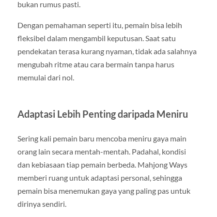
bukan rumus pasti.
Dengan pemahaman seperti itu, pemain bisa lebih
fleksibel dalam mengambil keputusan. Saat satu
pendekatan terasa kurang nyaman, tidak ada salahnya
mengubah ritme atau cara bermain tanpa harus
memulai dari nol.
Adaptasi Lebih Penting daripada Meniru
Sering kali pemain baru mencoba meniru gaya main
orang lain secara mentah-mentah. Padahal, kondisi
dan kebiasaan tiap pemain berbeda. Mahjong Ways
memberi ruang untuk adaptasi personal, sehingga
pemain bisa menemukan gaya yang paling pas untuk
dirinya sendiri.