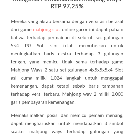
RTP 97,25%
Mereka yang akrab bersama dengan versi asli berasal
dari game
mahjong slot
online gacor ini dapat paham
bahwa terhadap permainan di seluruh set gulungan
5×4. PG Soft slot telah memutuskan untuk
meningkatkan baris ekstra terhadap 3 gulungan
tengah, yang memicu tidak sama terhadap game
Mahjong Ways 2 satu set gulungan 4x5x5x5x4. Slot
asli cuma miliki 1.024 langkah untuk menggapai
kemenangan, dapat tetapi sebab baris tambahan
terhadap versi terbaru, Mahjong way 2 miliki 2.000
garis pembayaran kemenangan.
Memaksimalkan posisi dan memicu pemain menang,
dapat mengharuskan untuk mendapatkan 3 simbol
scatter mahjong ways terhadap gulungan yang