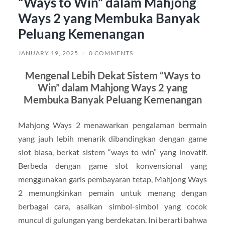
“Ways to Win” dalam Mahjong
Ways 2 yang Membuka Banyak
Peluang Kemenangan
JANUARY 19, 2025
/
0 COMMENTS
Mengenal Lebih Dekat Sistem “Ways to
Win” dalam Mahjong Ways 2 yang
Membuka Banyak Peluang Kemenangan
Mahjong Ways 2 menawarkan pengalaman bermain
yang jauh lebih menarik dibandingkan dengan game
slot biasa, berkat sistem “ways to win” yang inovatif.
Berbeda dengan game slot konvensional yang
menggunakan garis pembayaran tetap, Mahjong Ways
2 memungkinkan pemain untuk menang dengan
berbagai cara, asalkan simbol-simbol yang cocok
muncul di gulungan yang berdekatan. Ini berarti bahwa