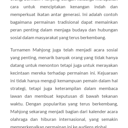
cara untuk menciptakan kenangan indah dan
memperkuat ikatan antar generasi. Ini adalah contoh
bagaimana permainan tradisional dapat memainkan
peran penting dalam menjaga budaya dan hubungan
sosial dalam masyarakat yang terus berkembang.
Turnamen Mahjong juga telah menjadi acara sosial
yang penting, menarik banyak orang yang tidak hanya
datang untuk menonton tetapi juga untuk merayakan
kecintaan mereka terhadap permainan ini. Kejuaraan
ini tidak hanya menguji kemampuan pemain dalam hal
strategi, tetapi juga keterampilan dalam membaca
lawan dan membuat keputusan di bawah tekanan
waktu. Dengan popularitas yang terus berkembang,
Mahjong sekarang menjadi bagian dari kalender acara
olahraga dan hiburan internasional, yang semakin
memperkenalkan permainan ini ke audiens global.