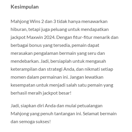
Kesimpulan
Mahjong Wins 2 dan 3 tidak hanya menawarkan
hiburan, tetapi juga peluang untuk mendapatkan
jackpot Maxwin 2024. Dengan fitur-fitur menarik dan
berbagai bonus yang tersedia, pemain dapat
merasakan pengalaman bermain yang seru dan
mendebarkan. Jadi, bersiaplah untuk mengasah
keterampilan dan strategi Anda, dan nikmati setiap
momen dalam permainan ini. Jangan lewatkan
kesempatan untuk menjadi salah satu pemain yang
berhasil meraih jackpot besar!
Jadi, siapkan diri Anda dan mulai petualangan
Mahjong yang penuh tantangan ini. Selamat bermain
dan semoga sukses!