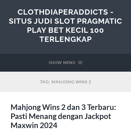
CLOTHDIAPERADDICTS -
SITUS JUDI SLOT PRAGMATIC
PLAY BET KECIL 100
TERLENGKAP
SHOW MENU
TAG:
MAHJONG WINS 2
Mahjong Wins 2 dan 3 Terbaru:
Pasti Menang dengan Jackpot
Maxwin 2024