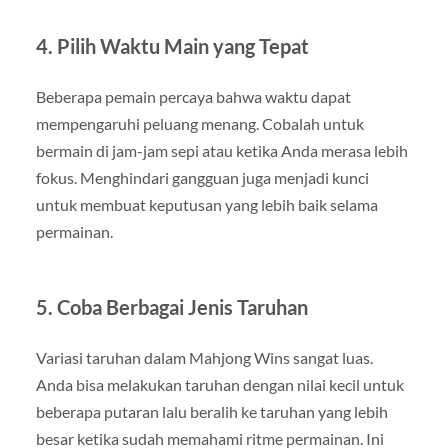
4. Pilih Waktu Main yang Tepat
Beberapa pemain percaya bahwa waktu dapat
mempengaruhi peluang menang. Cobalah untuk
bermain di jam-jam sepi atau ketika Anda merasa lebih
fokus. Menghindari gangguan juga menjadi kunci
untuk membuat keputusan yang lebih baik selama
permainan.
5. Coba Berbagai Jenis Taruhan
Variasi taruhan dalam Mahjong Wins sangat luas.
Anda bisa melakukan taruhan dengan nilai kecil untuk
beberapa putaran lalu beralih ke taruhan yang lebih
besar ketika sudah memahami ritme permainan. Ini