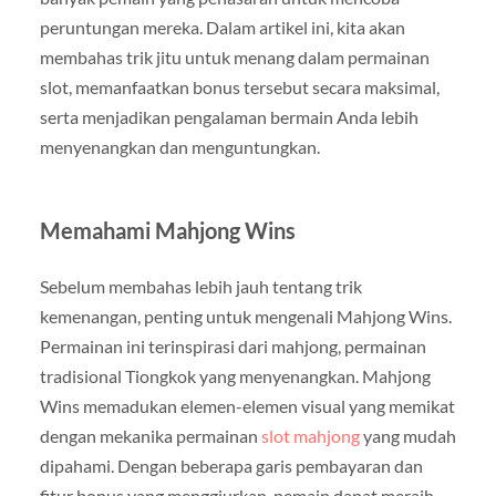
peruntungan mereka. Dalam artikel ini, kita akan
membahas trik jitu untuk menang dalam permainan
slot, memanfaatkan bonus tersebut secara maksimal,
serta menjadikan pengalaman bermain Anda lebih
menyenangkan dan menguntungkan.
Memahami Mahjong Wins
Sebelum membahas lebih jauh tentang trik
kemenangan, penting untuk mengenali Mahjong Wins.
Permainan ini terinspirasi dari mahjong, permainan
tradisional Tiongkok yang menyenangkan. Mahjong
Wins memadukan elemen-elemen visual yang memikat
dengan mekanika permainan
slot mahjong
yang mudah
dipahami. Dengan beberapa garis pembayaran dan
fitur bonus yang menggiurkan, pemain dapat meraih