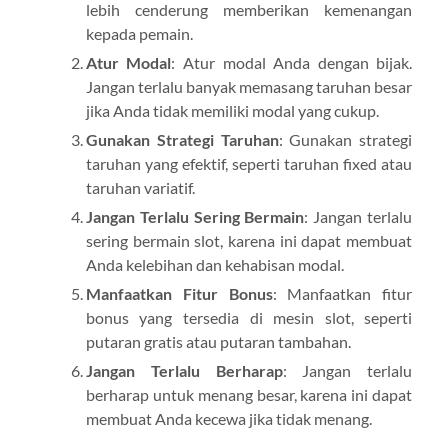
lebih cenderung memberikan kemenangan
kepada pemain.
Atur Modal
: Atur modal Anda dengan bijak.
Jangan terlalu banyak memasang taruhan besar
jika Anda tidak memiliki modal yang cukup.
Gunakan Strategi Taruhan
: Gunakan strategi
taruhan yang efektif, seperti taruhan fixed atau
taruhan variatif.
Jangan Terlalu Sering Bermain
: Jangan terlalu
sering bermain slot, karena ini dapat membuat
Anda kelebihan dan kehabisan modal.
Manfaatkan Fitur Bonus
: Manfaatkan fitur
bonus yang tersedia di mesin slot, seperti
putaran gratis atau putaran tambahan.
Jangan Terlalu Berharap
: Jangan terlalu
berharap untuk menang besar, karena ini dapat
membuat Anda kecewa jika tidak menang.