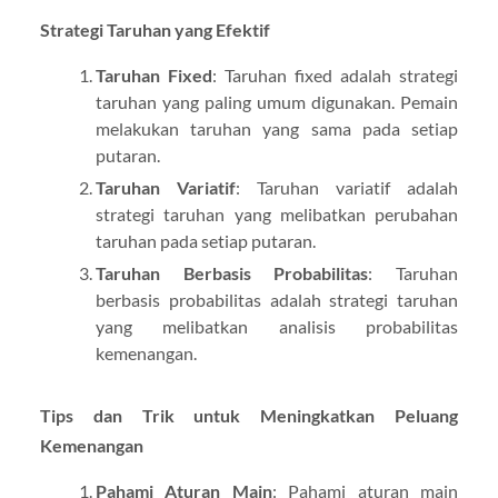
Strategi Taruhan yang Efektif
Taruhan Fixed
: Taruhan fixed adalah strategi
taruhan yang paling umum digunakan. Pemain
melakukan taruhan yang sama pada setiap
putaran.
Taruhan Variatif
: Taruhan variatif adalah
strategi taruhan yang melibatkan perubahan
taruhan pada setiap putaran.
Taruhan Berbasis Probabilitas
: Taruhan
berbasis probabilitas adalah strategi taruhan
yang melibatkan analisis probabilitas
kemenangan.
Tips dan Trik untuk Meningkatkan Peluang
Kemenangan
Pahami Aturan Main
: Pahami aturan main