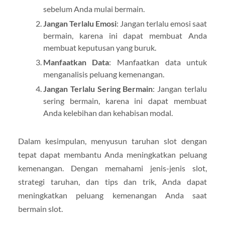
sebelum Anda mulai bermain.
Jangan Terlalu Emosi
: Jangan terlalu emosi saat
bermain, karena ini dapat membuat Anda
membuat keputusan yang buruk.
Manfaatkan Data
: Manfaatkan data untuk
menganalisis peluang kemenangan.
Jangan Terlalu Sering Bermain
: Jangan terlalu
sering bermain, karena ini dapat membuat
Anda kelebihan dan kehabisan modal.
Dalam kesimpulan, menyusun taruhan slot dengan
tepat dapat membantu Anda meningkatkan peluang
kemenangan. Dengan memahami jenis-jenis slot,
strategi taruhan, dan tips dan trik, Anda dapat
meningkatkan peluang kemenangan Anda saat
bermain slot.