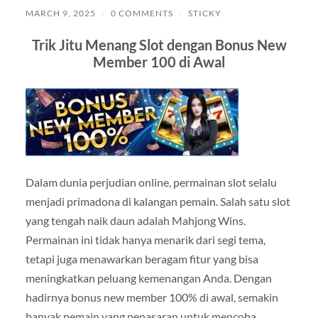
MARCH 9, 2025
/
0 COMMENTS
/
STICKY
Trik Jitu Menang Slot dengan Bonus New
Member 100 di Awal
Dalam dunia perjudian online, permainan slot selalu
menjadi primadona di kalangan pemain. Salah satu slot
yang tengah naik daun adalah Mahjong Wins.
Permainan ini tidak hanya menarik dari segi tema,
tetapi juga menawarkan beragam fitur yang bisa
meningkatkan peluang kemenangan Anda. Dengan
hadirnya bonus new member 100% di awal, semakin
banyak pemain yang penasaran untuk mencoba