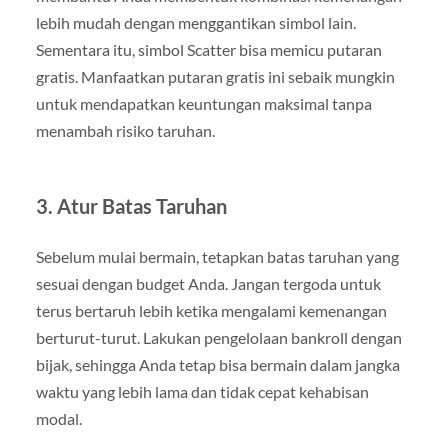
lebih mudah dengan menggantikan simbol lain.
Sementara itu, simbol Scatter bisa memicu putaran
gratis. Manfaatkan putaran gratis ini sebaik mungkin
untuk mendapatkan keuntungan maksimal tanpa
menambah risiko taruhan.
3. Atur Batas Taruhan
Sebelum mulai bermain, tetapkan batas taruhan yang
sesuai dengan budget Anda. Jangan tergoda untuk
terus bertaruh lebih ketika mengalami kemenangan
berturut-turut. Lakukan pengelolaan bankroll dengan
bijak, sehingga Anda tetap bisa bermain dalam jangka
waktu yang lebih lama dan tidak cepat kehabisan
modal.