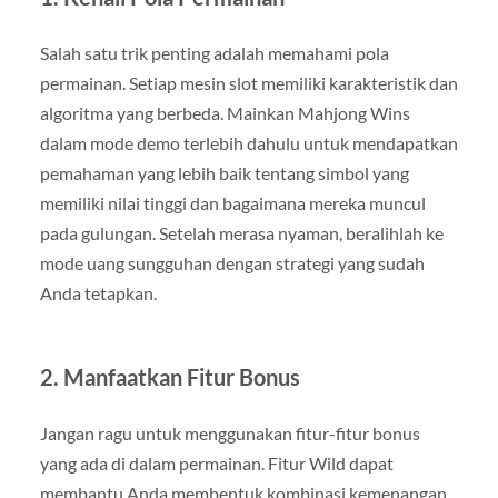
Salah satu trik penting adalah memahami pola
permainan. Setiap mesin slot memiliki karakteristik dan
algoritma yang berbeda. Mainkan Mahjong Wins
dalam mode demo terlebih dahulu untuk mendapatkan
pemahaman yang lebih baik tentang simbol yang
memiliki nilai tinggi dan bagaimana mereka muncul
pada gulungan. Setelah merasa nyaman, beralihlah ke
mode uang sungguhan dengan strategi yang sudah
Anda tetapkan.
2. Manfaatkan Fitur Bonus
Jangan ragu untuk menggunakan fitur-fitur bonus
yang ada di dalam permainan. Fitur Wild dapat
membantu Anda membentuk kombinasi kemenangan