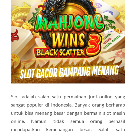
Slot adalah salah satu permainan judi online yang
sangat populer di Indonesia. Banyak orang berharap
untuk bisa menang besar dengan bermain slot mesin
online. Namun, tidak semua orang berhasil
mendapatkan kemenangan besar. Salah satu