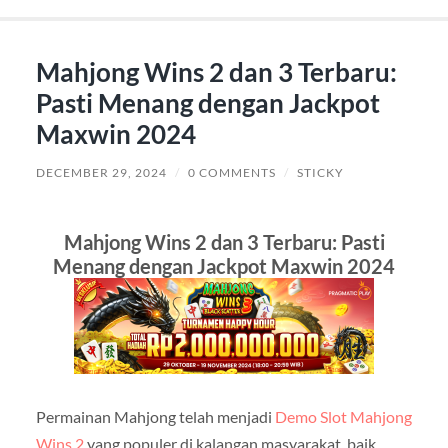
Mahjong Wins 2 dan 3 Terbaru:
Pasti Menang dengan Jackpot
Maxwin 2024
DECEMBER 29, 2024
/
0 COMMENTS
/
STICKY
Mahjong Wins 2 dan 3 Terbaru: Pasti
Menang dengan Jackpot Maxwin 2024
Permainan Mahjong telah menjadi
Demo Slot Mahjong
Wins 2
yang populer di kalangan masyarakat, baik