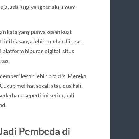
dieja, ada juga yang terlalu umum
 kata yang punya kesan kuat
 ini biasanya lebih mudah diingat,
platform hiburan digital, situs
tas.
memberi kesan lebih praktis. Mereka
Cukup melihat sekali atau dua kali,
ederhana seperti ini sering kali
nd.
Jadi Pembeda di