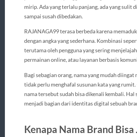
mirip. Ada yang terlalu panjang, ada yang sulit 
sampai susah dibedakan.
RAJANAGA99 terasa berbeda karena memadukan
dengan angka yang sederhana. Kombinasi seperti
terutama oleh pengguna yang sering menjelajahi 
permainan online, atau layanan berbasis komuni
Bagi sebagian orang, nama yang mudah diingat 
tidak perlu menghafal susunan kata yang rumit. 
nama tersebut sudah bisa dikenali kembali. Hal s
menjadi bagian dari identitas digital sebuah bra
Kenapa Nama Brand Bisa 