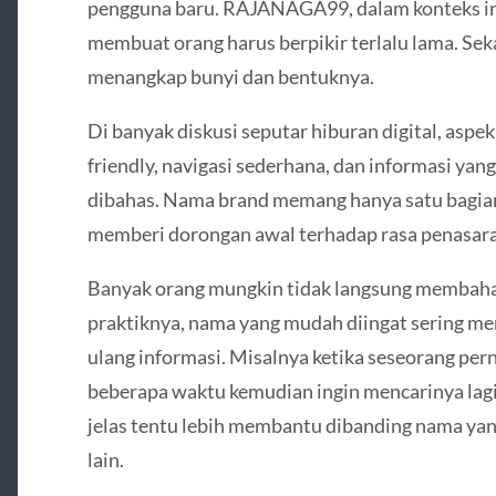
pengguna baru. RAJANAGA99, dalam konteks ini
membuat orang harus berpikir terlalu lama. Sek
menangkap bunyi dan bentuknya.
Di banyak diskusi seputar hiburan digital, aspek
friendly, navigasi sederhana, dan informasi yan
dibahas. Nama brand memang hanya satu bagian ke
memberi dorongan awal terhadap rasa penasar
Banyak orang mungkin tidak langsung membaha
praktiknya, nama yang mudah diingat sering m
ulang informasi. Misalnya ketika seseorang per
beberapa waktu kemudian ingin mencarinya lagi
jelas tentu lebih membantu dibanding nama yang
lain.