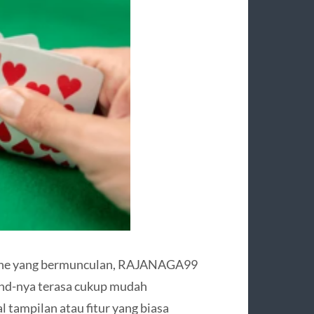
ine yang bermunculan, RAJANAGA99
and-nya terasa cukup mudah
 tampilan atau fitur yang biasa