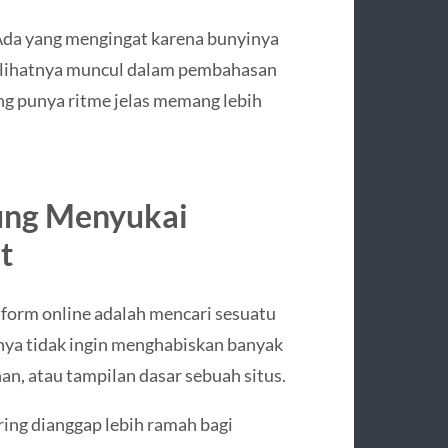
 Ada yang mengingat karena bunyinya
melihatnya muncul dalam pembahasan
g punya ritme jelas memang lebih
ung Menyukai
t
tform online adalah mencari sesuatu
nya tidak ingin menghabiskan banyak
, atau tampilan dasar sebuah situs.
ring dianggap lebih ramah bagi