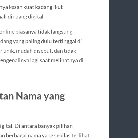
nya kesan kuat kadang ikut
i di ruang digital.
online biasanya tidak langsung
ang yang paling dulu tertinggal di
r unik, mudah disebut, dan tidak
engenalinya lagi saat melihatnya di
an Nama yang
ital. Di antara banyak pilihan
n berbagai nama yang sekilas terlihat