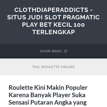
CLOTHDIAPERADDICTS -
SITUS JUDI SLOT PRAGMATIC
PLAY BET KECIL 100
TERLENGKAP
SHOW MENU
TAG:
ROULETTE ONLINE
Roulette Kini Makin Populer
Karena Banyak Player Suka
Sensasi Putaran Angka yang