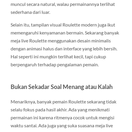
muncul secara natural, walau permainannya terlihat
sederhana dari luar.
Selain itu, tampilan visual Roulette modern juga ikut
memengaruhi kenyamanan bermain. Sekarang banyak
meja live Roulette menggunakan desain minimalis
dengan animasi halus dan interface yang lebih bersih.
Hal seperti ini mungkin terlihat kecil, tapi cukup
berpengaruh terhadap pengalaman pemain.
Bukan Sekadar Soal Menang atau Kalah
Menariknya, banyak pemain Roulette sekarang tidak
selalu fokus pada hasil akhir. Ada yang menikmati
permainan ini karena ritmenya cocok untuk mengisi
waktu santai. Ada juga yang suka suasana meja live