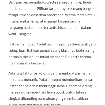
Bagi pemain pemula, Roulette sering dianggap lebih
mudah dipahami. Pilihan taruhannya memang banyak,
tetapi konsep dasarnya sederhana. Warna merah atau
hitam, angka genap atau ganjil, hingga taruhan
langsung pada nomor tertentu bisa dipahami dalam
waktu singkat.
Hal ini membuat Roulette online punya daya tarik yang
cukup luas. Bahkan pemain yang biasanya lebih sering
bermain slot online mulai mencoba Roulette karena
ingin suasana berbeda.
Ada juga faktor psikologis yang membuat permainan
ini terasa menarik. Putaran cepat memberikan sensasi
instan tanpa harus menunggu lama. Beberapa orang
merasa ritme seperti ini lebih cocok untuk hiburan
singkat dibanding permainan yang membutuhkan
durasi panjang dalam satu ronde.