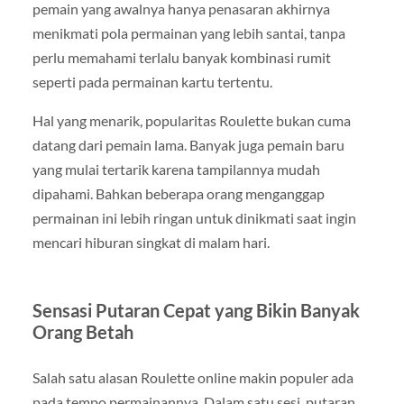
pemain yang awalnya hanya penasaran akhirnya
menikmati pola permainan yang lebih santai, tanpa
perlu memahami terlalu banyak kombinasi rumit
seperti pada permainan kartu tertentu.
Hal yang menarik, popularitas Roulette bukan cuma
datang dari pemain lama. Banyak juga pemain baru
yang mulai tertarik karena tampilannya mudah
dipahami. Bahkan beberapa orang menganggap
permainan ini lebih ringan untuk dinikmati saat ingin
mencari hiburan singkat di malam hari.
Sensasi Putaran Cepat yang Bikin Banyak
Orang Betah
Salah satu alasan Roulette online makin populer ada
pada tempo permainannya. Dalam satu sesi, putaran