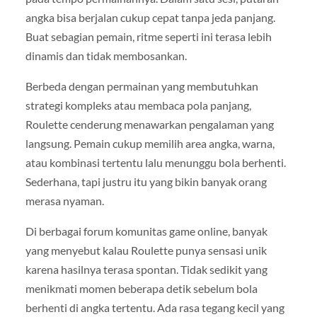
angka bisa berjalan cukup cepat tanpa jeda panjang.
Buat sebagian pemain, ritme seperti ini terasa lebih
dinamis dan tidak membosankan.
Berbeda dengan permainan yang membutuhkan
strategi kompleks atau membaca pola panjang,
Roulette cenderung menawarkan pengalaman yang
langsung. Pemain cukup memilih area angka, warna,
atau kombinasi tertentu lalu menunggu bola berhenti.
Sederhana, tapi justru itu yang bikin banyak orang
merasa nyaman.
Di berbagai forum komunitas game online, banyak
yang menyebut kalau Roulette punya sensasi unik
karena hasilnya terasa spontan. Tidak sedikit yang
menikmati momen beberapa detik sebelum bola
berhenti di angka tertentu. Ada rasa tegang kecil yang