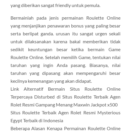
yang diberikan sangat friendly untuk pemula.
Bermainlah pada jenis permainan Roulette Online
yang menjanjikan penawaran bonus yang paling besar
serta berlipat ganda. urusan itu sangat urgen sekali
untuk dilaksanakan karena bakal memberikan tidak
sedikit keuntungan besar ketika bermain Game
Roulette Online. Setelah memilih Game, tentukan nilai
taruhan yang ingin Anda pasang. Biasanya, nilai
taruhan yang dipasang akan mempengaruhi besar
kecilnya kemenangan yang akan didapat.
Link Alternatif Bermain Situs Roulette Online
Terpercaya Disturbed di Situs Roulette Terbaik Agen
Rolet Resmi Gampang Menang Maxwin Jackpot x500
Situs Roulette Terbaik Agen Rolet Resmi Mysterious
Egypt Terbaik di Indonesia
Beberapa Alasan Kenapa Permainan Roulette Online