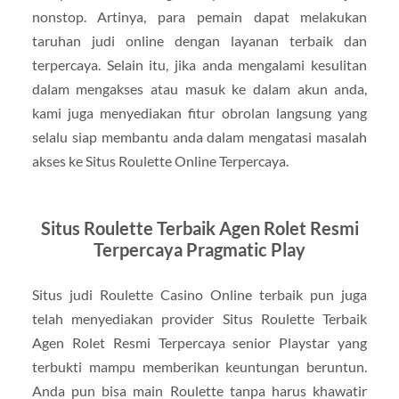
nonstop. Artinya, para pemain dapat melakukan
taruhan judi online dengan layanan terbaik dan
terpercaya. Selain itu, jika anda mengalami kesulitan
dalam mengakses atau masuk ke dalam akun anda,
kami juga menyediakan fitur obrolan langsung yang
selalu siap membantu anda dalam mengatasi masalah
akses ke Situs Roulette Online Terpercaya.
Situs Roulette Terbaik Agen Rolet Resmi
Terpercaya Pragmatic Play
Situs judi Roulette Casino Online terbaik pun juga
telah menyediakan provider Situs Roulette Terbaik
Agen Rolet Resmi Terpercaya senior Playstar yang
terbukti mampu memberikan keuntungan beruntun.
Anda pun bisa main Roulette tanpa harus khawatir