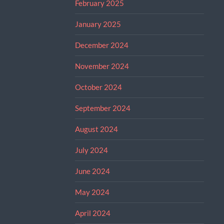
February 2025
January 2025
December 2024
November 2024
October 2024
September 2024
August 2024
July 2024
June 2024
May 2024
April 2024