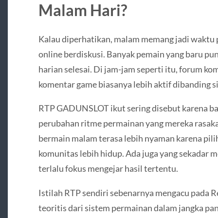
Malam Hari?
Kalau diperhatikan, malam memang jadi waktu p
online berdiskusi. Banyak pemain yang baru pun
harian selesai. Di jam-jam seperti itu, forum ko
komentar game biasanya lebih aktif dibanding si
RTP GADUNSLOT ikut sering disebut karena b
perubahan ritme permainan yang mereka rasak
bermain malam terasa lebih nyaman karena pil
komunitas lebih hidup. Ada juga yang sekadar 
terlalu fokus mengejar hasil tertentu.
Istilah RTP sendiri sebenarnya mengacu pada Re
teoritis dari sistem permainan dalam jangka p