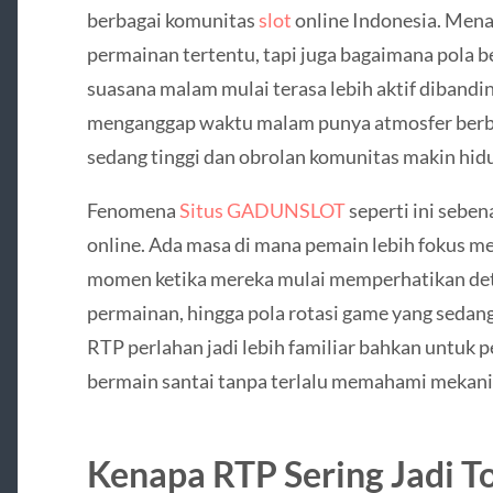
berbagai komunitas
slot
online Indonesia. Mena
permainan tertentu, tapi juga bagaimana pola 
suasana malam mulai terasa lebih aktif dibandi
menganggap waktu malam punya atmosfer berbed
sedang tinggi dan obrolan komunitas makin hid
Fenomena
Situs GADUNSLOT
seperti ini seben
online. Ada masa di mana pemain lebih fokus men
momen ketika mereka mulai memperhatikan detai
permainan, hingga pola rotasi game yang sedang 
RTP perlahan jadi lebih familiar bahkan untuk
bermain santai tanpa terlalu memahami mekan
Kenapa RTP Sering Jadi T