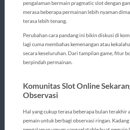
pengalaman bermain pragmatic slot dengan game
merasa beberapa permainan lebih nyaman dimai
terasa lebih tenang.
Perubahan cara pandang ini bikin diskusi di kom
lagi cuma membahas kemenangan atau kekalaha
secara keseluruhan. Dari tampilan game, fitur 
berpindah permainan.
Komunitas Slot Online Sekarang
Observasi
Hal yang cukup terasa beberapa bulan terakhir
pemain untuk berbagi observasi ringan. Kadang 
pengalaman umum yang relatable buat pemain l