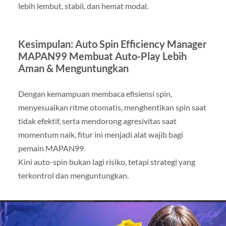
lebih lembut, stabil, dan hemat modal.
Kesimpulan: Auto Spin Efficiency Manager
MAPAN99 Membuat Auto-Play Lebih
Aman & Menguntungkan
Dengan kemampuan membaca efisiensi spin,
menyesuaikan ritme otomatis, menghentikan spin saat
tidak efektif, serta mendorong agresivitas saat
momentum naik, fitur ini menjadi alat wajib bagi
pemain MAPAN99.
Kini auto-spin bukan lagi risiko, tetapi strategi yang
terkontrol dan menguntungkan.