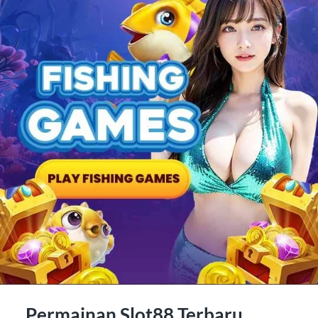
Permainan Slot88 Terbaru