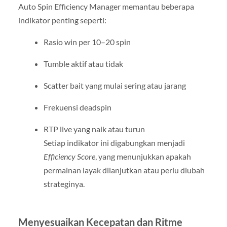
Auto Spin Efficiency Manager memantau beberapa
indikator penting seperti:
Rasio win per 10–20 spin
Tumble aktif atau tidak
Scatter bait yang mulai sering atau jarang
Frekuensi deadspin
RTP live yang naik atau turun
Setiap indikator ini digabungkan menjadi
Efficiency Score
, yang menunjukkan apakah
permainan layak dilanjutkan atau perlu diubah
strateginya.
Menyesuaikan Kecepatan dan Ritme