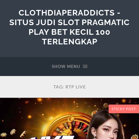
CLOTHDIAPERADDICTS -
SITUS JUDI SLOT PRAGMATIC
PLAY BET KECIL 100
TERLENGKAP
SHOW MENU
TAG:
RTP LIVE
STICKY POST