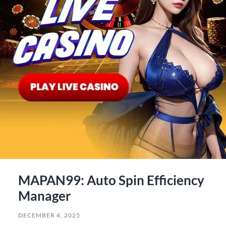
MAPAN99: Auto Spin Efficiency
Manager
DECEMBER 4, 2025