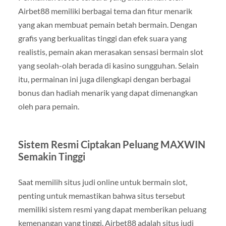
Airbet88 memiliki berbagai tema dan fitur menarik
yang akan membuat pemain betah bermain. Dengan
grafis yang berkualitas tinggi dan efek suara yang
realistis, pemain akan merasakan sensasi bermain slot
yang seolah-olah berada di kasino sungguhan. Selain
itu, permainan ini juga dilengkapi dengan berbagai
bonus dan hadiah menarik yang dapat dimenangkan
oleh para pemain.
Sistem Resmi Ciptakan Peluang MAXWIN
Semakin Tinggi
Saat memilih situs judi online untuk bermain slot,
penting untuk memastikan bahwa situs tersebut
memiliki sistem resmi yang dapat memberikan peluang
kemenangan yang tinggi. Airbet88 adalah situs judi