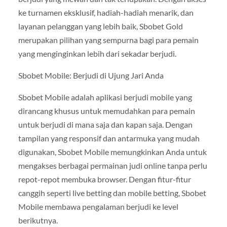
ke turnamen eksklusif, hadiah-hadiah menarik, dan
layanan pelanggan yang lebih baik, Sbobet Gold
merupakan pilihan yang sempurna bagi para pemain
yang menginginkan lebih dari sekadar berjudi.
Sbobet Mobile: Berjudi di Ujung Jari Anda
Sbobet Mobile adalah aplikasi berjudi mobile yang
dirancang khusus untuk memudahkan para pemain
untuk berjudi di mana saja dan kapan saja. Dengan
tampilan yang responsif dan antarmuka yang mudah
digunakan, Sbobet Mobile memungkinkan Anda untuk
mengakses berbagai permainan judi online tanpa perlu
repot-repot membuka browser. Dengan fitur-fitur
canggih seperti live betting dan mobile betting, Sbobet
Mobile membawa pengalaman berjudi ke level
berikutnya.