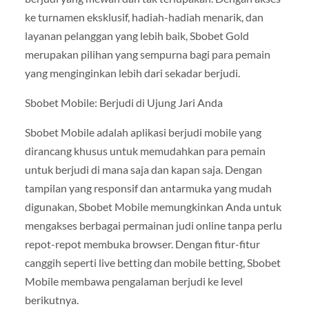
ke turnamen eksklusif, hadiah-hadiah menarik, dan
layanan pelanggan yang lebih baik, Sbobet Gold
merupakan pilihan yang sempurna bagi para pemain
yang menginginkan lebih dari sekadar berjudi.
Sbobet Mobile: Berjudi di Ujung Jari Anda
Sbobet Mobile adalah aplikasi berjudi mobile yang
dirancang khusus untuk memudahkan para pemain
untuk berjudi di mana saja dan kapan saja. Dengan
tampilan yang responsif dan antarmuka yang mudah
digunakan, Sbobet Mobile memungkinkan Anda untuk
mengakses berbagai permainan judi online tanpa perlu
repot-repot membuka browser. Dengan fitur-fitur
canggih seperti live betting dan mobile betting, Sbobet
Mobile membawa pengalaman berjudi ke level
berikutnya.