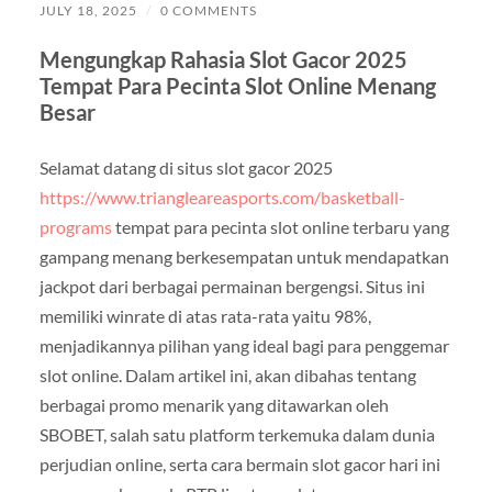
JULY 18, 2025
/
0 COMMENTS
Mengungkap Rahasia Slot Gacor 2025
Tempat Para Pecinta Slot Online Menang
Besar
Selamat datang di situs slot gacor 2025
https://www.triangleareasports.com/basketball-
programs
tempat para pecinta slot online terbaru yang
gampang menang berkesempatan untuk mendapatkan
jackpot dari berbagai permainan bergengsi. Situs ini
memiliki winrate di atas rata-rata yaitu 98%,
menjadikannya pilihan yang ideal bagi para penggemar
slot online. Dalam artikel ini, akan dibahas tentang
berbagai promo menarik yang ditawarkan oleh
SBOBET, salah satu platform terkemuka dalam dunia
perjudian online, serta cara bermain slot gacor hari ini