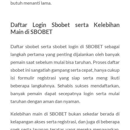
butuh menanti lama.
Daftar Login Sbobet serta Kelebihan
Main di SBOBET
Daftar sbobet serta sbobet login di SBOBET sebagai
langkah pertama yang penting dijalankan oleh banyak
pemain saat sebelum mulai bisa taruhan. Proses daftar
sbobet ini sangatlah gampang serta cepat, hanya cukup
isi formulir registrasi yang siap serta meng ikuti
beberapa langkahnya. Sehabis sukses mendaftarkan,
banyak pemain dapat secepatnya login serta mulai
taruhan dengan aman dan nyaman.
Kelebihan main di SBOBET bukan sekedar berada di
kelapangan akses serta registrasi, dan juga di beberapa
spek serta layanan teratas yang mereka menawarkan.