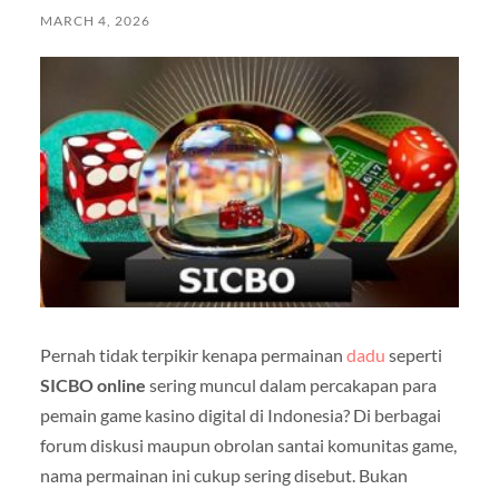
MARCH 4, 2026
Pernah tidak terpikir kenapa permainan
dadu
seperti
SICBO online
sering muncul dalam percakapan para
pemain game kasino digital di Indonesia? Di berbagai
forum diskusi maupun obrolan santai komunitas game,
nama permainan ini cukup sering disebut. Bukan