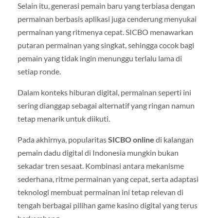
Selain itu, generasi pemain baru yang terbiasa dengan
permainan berbasis aplikasi juga cenderung menyukai
permainan yang ritmenya cepat. SICBO menawarkan
putaran permainan yang singkat, sehingga cocok bagi
pemain yang tidak ingin menunggu terlalu lama di
setiap ronde.
Dalam konteks hiburan digital, permainan seperti ini
sering dianggap sebagai alternatif yang ringan namun
tetap menarik untuk diikuti.
Pada akhirnya, popularitas
SICBO online
di kalangan
pemain dadu digital di Indonesia mungkin bukan
sekadar tren sesaat. Kombinasi antara mekanisme
sederhana, ritme permainan yang cepat, serta adaptasi
teknologi membuat permainan ini tetap relevan di
tengah berbagai pilihan game kasino digital yang terus