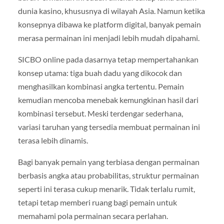
dunia kasino, khususnya di wilayah Asia. Namun ketika
konsepnya dibawa ke platform digital, banyak pemain
merasa permainan ini menjadi lebih mudah dipahami.
SICBO online pada dasarnya tetap mempertahankan
konsep utama: tiga buah dadu yang dikocok dan
menghasilkan kombinasi angka tertentu. Pemain
kemudian mencoba menebak kemungkinan hasil dari
kombinasi tersebut. Meski terdengar sederhana,
variasi taruhan yang tersedia membuat permainan ini
terasa lebih dinamis.
Bagi banyak pemain yang terbiasa dengan permainan
berbasis angka atau probabilitas, struktur permainan
seperti ini terasa cukup menarik. Tidak terlalu rumit,
tetapi tetap memberi ruang bagi pemain untuk
memahami pola permainan secara perlahan.