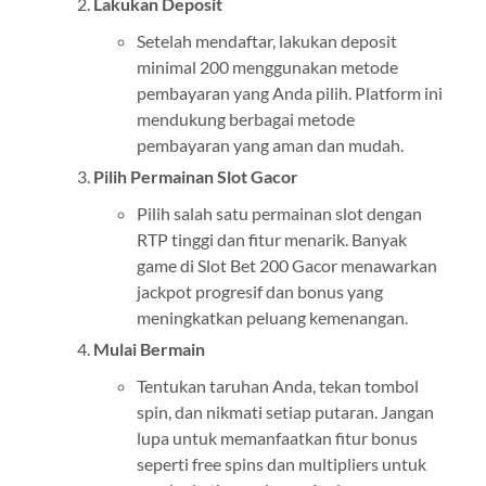
Lakukan Deposit
Setelah mendaftar, lakukan deposit
minimal 200 menggunakan metode
pembayaran yang Anda pilih. Platform ini
mendukung berbagai metode
pembayaran yang aman dan mudah.
Pilih Permainan Slot Gacor
Pilih salah satu permainan slot dengan
RTP tinggi dan fitur menarik. Banyak
game di Slot Bet 200 Gacor menawarkan
jackpot progresif dan bonus yang
meningkatkan peluang kemenangan.
Mulai Bermain
Tentukan taruhan Anda, tekan tombol
spin, dan nikmati setiap putaran. Jangan
lupa untuk memanfaatkan fitur bonus
seperti free spins dan multipliers untuk