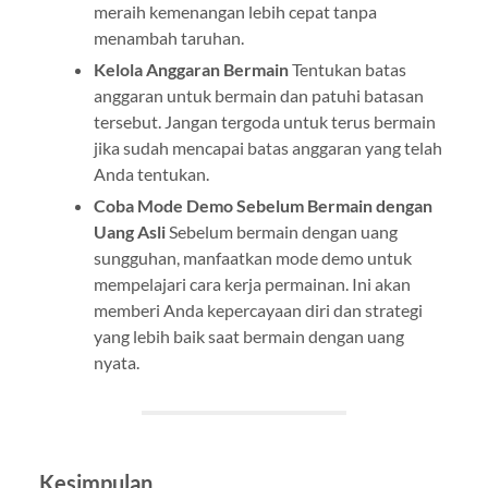
meraih kemenangan lebih cepat tanpa
menambah taruhan.
Kelola Anggaran Bermain
Tentukan batas
anggaran untuk bermain dan patuhi batasan
tersebut. Jangan tergoda untuk terus bermain
jika sudah mencapai batas anggaran yang telah
Anda tentukan.
Coba Mode Demo Sebelum Bermain dengan
Uang Asli
Sebelum bermain dengan uang
sungguhan, manfaatkan mode demo untuk
mempelajari cara kerja permainan. Ini akan
memberi Anda kepercayaan diri dan strategi
yang lebih baik saat bermain dengan uang
nyata.
Kesimpulan