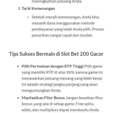
meningkatkan peluang Anda.
Tarik Kemenangan
Setelah meraih kemenangan, Anda bisa
menarik dana menggunakan metode
pembayaran yang telah Anda pilih. Proses
penarikan sangat cepat dan mudah.
Tips Sukses Bermain di Slot Bet 200 Gacor
Pilih Permainan dengan RTP Tinggi
Pilih game
yang memiliki RTP di atas 96%, karena game ini
menawarkan peluang menang yang lebih besar.
Ini adalah strategi jangka panjang yang akan
menguntungkan Anda.
Manfaatkan Fitur Bonus
Jangan lewatkan fitur
bonus yang ada di setiap game. Free spins,
wilds, dan multipliers dapat membantu Anda