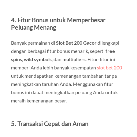
4.
Fitur Bonus untuk Memperbesar
Peluang Menang
Banyak permainan di
Slot Bet 200 Gacor
dilengkapi
dengan berbagai fitur bonus menarik, seperti
free
spins
,
wild symbols
, dan
multipliers
. Fitur-fitur ini
memberi Anda lebih banyak kesempatan
slot bet 200
untuk mendapatkan kemenangan tambahan tanpa
meningkatkan taruhan Anda. Menggunakan fitur
bonus ini dapat meningkatkan peluang Anda untuk
meraih kemenangan besar.
5.
Transaksi Cepat dan Aman