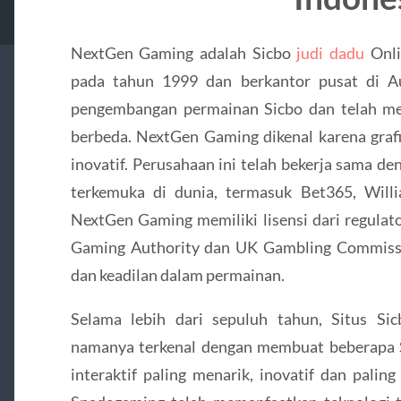
NextGen Gaming adalah Sicbo
judi dadu
Onli
pada tahun 1999 dan berkantor pusat di Au
pengembangan permainan Sicbo dan telah men
berbeda. NextGen Gaming dikenal karena grafi
inovatif. Perusahaan ini telah bekerja sama d
terkemuka di dunia, termasuk Bet365, Willia
NextGen Gaming memiliki lisensi dari regulat
Gaming Authority dan UK Gambling Commiss
dan keadilan dalam permainan.
Selama lebih dari sepuluh tahun, Situs Si
namanya terkenal dengan membuat beberapa 
interaktif paling menarik, inovatif dan palin