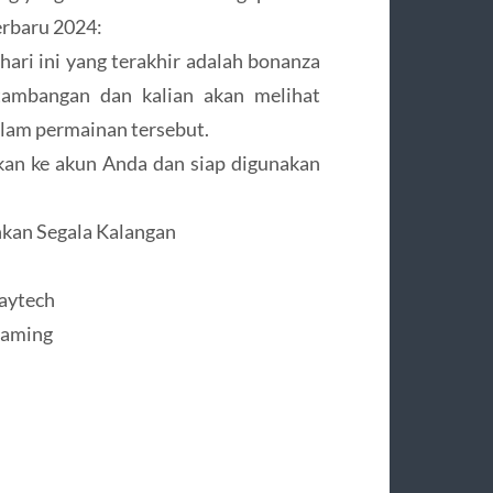
erbaru 2024:
ari ini yang terakhir adalah bonanza
ambangan dan kalian akan melihat
alam permainan tersebut.
hkan ke akun Anda dan siap digunakan
kan Segala Kalangan
laytech
gaming