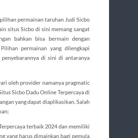
 pilihan permainan taruhan Judi Sicbo
n situs Sicbo di sini memang sangat
ngan bahkan bisa bermain dengan
ilihan permainan yang dilengkapi
penyebarannya di sini di antaranya
ari oleh provider namanya pragmatic
Situs Sicbo Dadu Online Terpercaya di
ngan yang dapat diaplikasikan. Salah
kan;
 Terpercaya terbaik 2024 dan memiliki
ng yang harus dimainkan bagi pemula