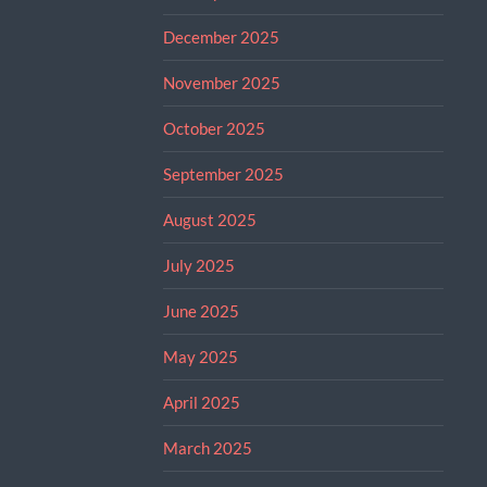
December 2025
November 2025
October 2025
September 2025
August 2025
July 2025
June 2025
May 2025
April 2025
March 2025