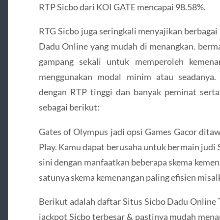
RTP Sicbo dari KOI GATE mencapai 98.58%.
RTG Sicbo juga seringkali menyajikan berbagai
Dadu Online yang mudah di menangkan. bermai
gampang sekali untuk memperoleh kemena
menggunakan modal minim atau seadanya. P
dengan RTP tinggi dan banyak peminat serta 
sebagai berikut:
Gates of Olympus jadi opsi Games Gacor ditaw
Play. Kamu dapat berusaha untuk bermain judi 
sini dengan manfaatkan beberapa skema kemena
satunya skema kemenangan paling efisien misal
Berikut adalah daftar Situs Sicbo Dadu Online
jackpot Sicbo terbesar & pastinya mudah mena