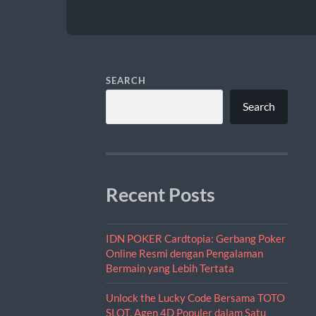
SEARCH
Search
Recent Posts
IDN POKER Cardtopia: Gerbang Poker
Online Resmi dengan Pengalaman
Bermain yang Lebih Tertata
Unlock the Lucky Code Bersama TOTO
SLOT, Agen 4D Populer dalam Satu