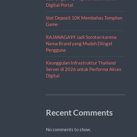
Digital Portal
Slot Deposit 10K Membahas Tampilan
Game
RAJANAGA99 Jadi Sorotan karena
Nama Brand yang Mudah Diingat
Pengguna
Keunggulan Infrastruktur Thailand
Server di 2026 untuk Performa Akses
Digital
Recent Comments
No comments to show.