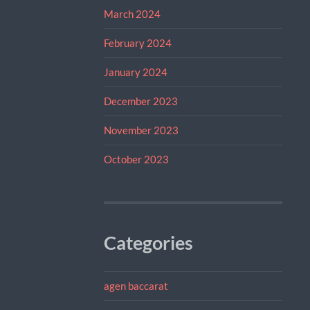
March 2024
February 2024
January 2024
December 2023
November 2023
October 2023
Categories
agen baccarat