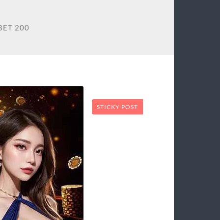
BET 200
STICKY POST