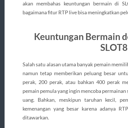
akan membahas keuntungan bermain di SLO
bagaimana fitur RTP live bisa meningkatkan p
Keuntungan Bermain de
SLOT8
Salah satu alasan utama banyak pemain memili
namun tetap memberikan peluang besar unt
perak, 200 perak, atau bahkan 400 perak 
pemain pemula yang ingin mencoba permainan s
uang. Bahkan, meskipun taruhan kecil, pe
kemenangan yang besar karena adanya RTP
ditawarkan.