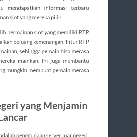
u mendapatkan informasi terbaru
an slot yang mereka pilih.
ilih permainan slot yang memiliki RTP
malkan peluang kemenangan. Fitur RTP
mainan, sehingga pemain bisa merasa
mereka mainkan. Ini juga membantu
ang mungkin membuat pemain merasa
egeri yang Menjamin
Lancar
dalah penggunaan server luar negeri,