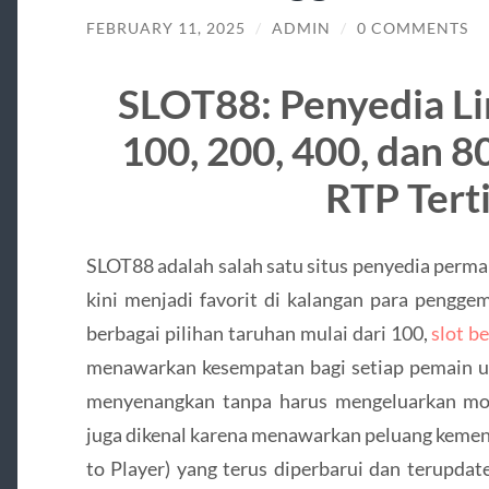
FEBRUARY 11, 2025
/
ADMIN
/
0 COMMENTS
SLOT88: Penyedia Lin
100, 200, 400, dan 
RTP Tert
SLOT88 adalah salah satu situs penyedia perma
kini menjadi favorit di kalangan para pengge
berbagai pilihan taruhan mulai dari 100,
slot b
menawarkan kesempatan bagi setiap pemain u
menyenangkan tanpa harus mengeluarkan mod
juga dikenal karena menawarkan peluang kemen
to Player) yang terus diperbarui dan terupdate