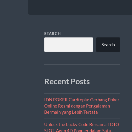
SEARCH
Search
Recent Posts
IDN POKER Cardtopia: Gerbang Poker
Online Resmi dengan Pengalaman
Bermain yang Lebih Tertata
Unlock the Lucky Code Bersama TOTO
SLOT, Agen 4D Populer dalam Satu