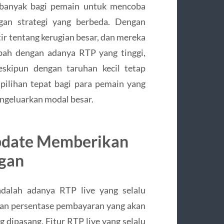
 banyak bagi pemain untuk mencoba
gan strategi yang berbeda. Dengan
ir tentang kerugian besar, dan mereka
bah dengan adanya RTP yang tinggi,
kipun dengan taruhan kecil tetap
pilihan tepat bagi para pemain yang
ngeluarkan modal besar.
Update Memberikan
gan
adalah adanya RTP live yang selalu
kkan persentase pembayaran yang akan
g dipasang. Fitur RTP live yang selalu