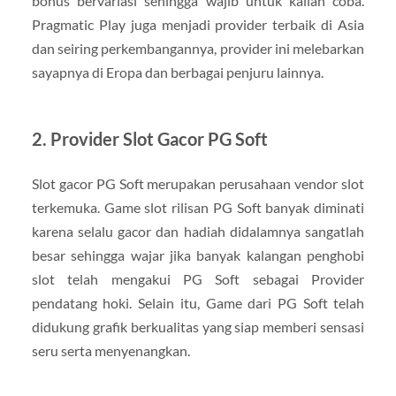
bonus bervariasi sehingga wajib untuk kalian coba.
Pragmatic Play juga menjadi provider terbaik di Asia
dan seiring perkembangannya, provider ini melebarkan
sayapnya di Eropa dan berbagai penjuru lainnya.
2. Provider Slot Gacor PG Soft
Slot gacor PG Soft merupakan perusahaan vendor slot
terkemuka. Game slot rilisan PG Soft banyak diminati
karena selalu gacor dan hadiah didalamnya sangatlah
besar sehingga wajar jika banyak kalangan penghobi
slot telah mengakui PG Soft sebagai Provider
pendatang hoki. Selain itu, Game dari PG Soft telah
didukung grafik berkualitas yang siap memberi sensasi
seru serta menyenangkan.