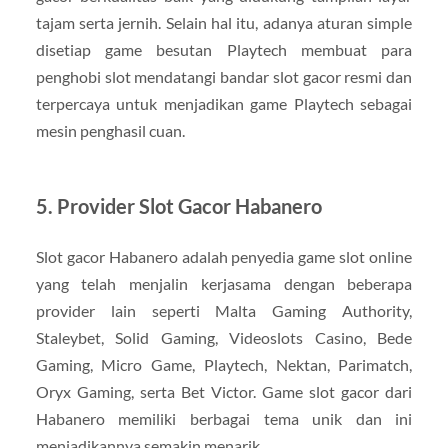
tajam serta jernih. Selain hal itu, adanya aturan simple
disetiap game besutan Playtech membuat para
penghobi slot mendatangi bandar slot gacor resmi dan
terpercaya untuk menjadikan game Playtech sebagai
mesin penghasil cuan.
5. Provider Slot Gacor Habanero
Slot gacor Habanero adalah penyedia game slot online
yang telah menjalin kerjasama dengan beberapa
provider lain seperti Malta Gaming Authority,
Staleybet, Solid Gaming, Videoslots Casino, Bede
Gaming, Micro Game, Playtech, Nektan, Parimatch,
Oryx Gaming, serta Bet Victor. Game slot gacor dari
Habanero memiliki berbagai tema unik dan ini
menjadikannya semakin menarik.