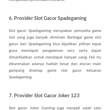
6. Provider Slot Gacor Spadegaming
Slot gacor Spadegaming merupakan pemyedia game
slot yang juga banyak dimimati. Berbagai game slot
gacor dari Spadegaming bisa dijadikan pilihan tepat
guna mendapat pengalaman seru serta dapat
dimanfaatkan untuk mendapat banyak uang. Hal itu
dikarenakan adanya hadiah besar dan aturan main
gampang disetiap game slot gacor keluaran
Spadegaming.
7. Provider Slot Gacor Joker 123
Slot gacor Joker Gaming juga menjadi salah satu