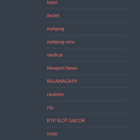
hotel
ibcbet
mahjong
mahjong wins
medical
Newport News
RAJANAGA99
roulette
rtp
RTP SLOT GACOR
sicbo