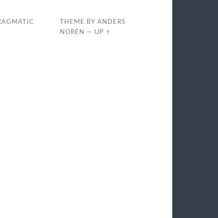
PRAGMATIC
THEME BY
ANDERS
NORÉN
—
UP ↑