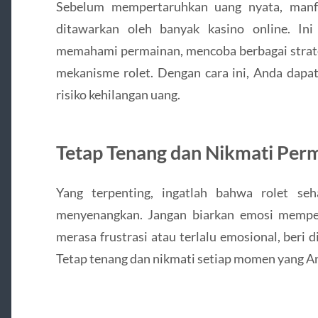
Sebelum mempertaruhkan uang nyata, manfa
ditawarkan oleh banyak kasino online. I
memahami permainan, mencoba berbagai strate
mekanisme rolet. Dengan cara ini, Anda dapa
risiko kehilangan uang.
Tetap Tenang dan Nikmati Per
Yang terpenting, ingatlah bahwa rolet se
menyenangkan. Jangan biarkan emosi mempe
merasa frustrasi atau terlalu emosional, beri 
Tetap tenang dan nikmati setiap momen yang An