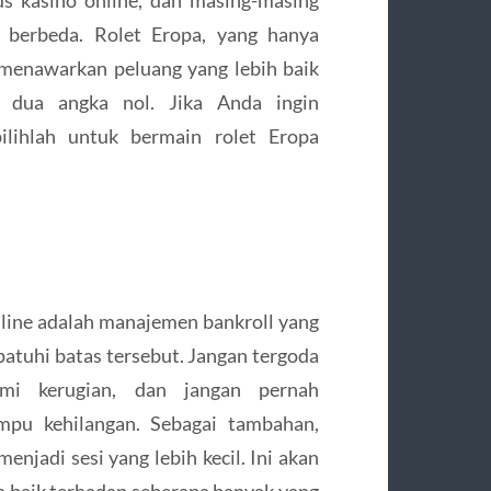
 berbeda. Rolet Eropa, yang hanya
 menawarkan peluang yang lebih baik
i dua angka nol. Jika Anda ingin
lihlah untuk bermain rolet Eropa
nline adalah manajemen bankroll yang
atuhi batas tersebut. Jangan tergoda
mi kerugian, dan jangan pernah
pu kehilangan. Sebagai tambahan,
jadi sesi yang lebih kecil. Ini akan
baik terhadap seberapa banyak yang