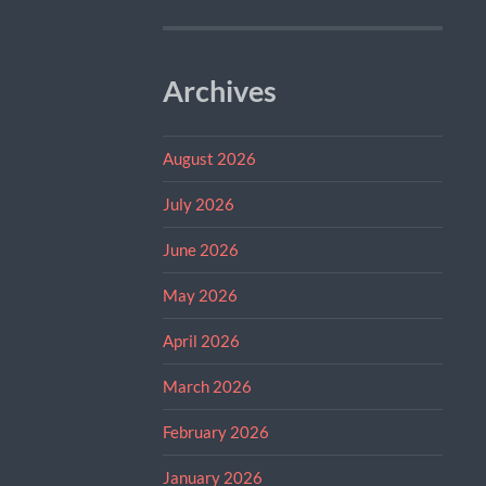
Archives
August 2026
July 2026
June 2026
May 2026
April 2026
March 2026
February 2026
January 2026