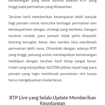
kemenangan yang besar karena adanya RTP yang
tinggi pada permainan yang ditawarkan.
Taruhan kecil memberikan kesempatan lebih banyak
bagi pemain untuk mencoba berbagai permainan dan
bereksperimen dengan strategi yang berbeda. Dengan
taruhan rendah, para pemain tidak perlu khawatir
tentang kerugian besar, dan mereka bisa menikmati
permainan lebih lama. Ditambah dengan adanya RTP
yang tinggi, peluang untuk mendapatkan kemenangan
meskipun dengan taruhan kecil tetap sangat besar.
Inilah yang menjadikan SLOT88 pilihan tepat bagi para
pemain yang ingin menikmati permainan slot tanpa
harus mengeluarkan modal besar.
RTP Live yang Selalu Update Memberikan
Keuntungan