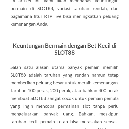
Di artikel ini, kami akan membahas keuntungan
bermain di SLOT88, variasi taruhan rendah, dan
bagaimana fitur RTP live bisa meningkatkan peluang
kemenangan Anda.
Keuntungan Bermain dengan Bet Kecil di
SLOT88
Salah satu alasan utama banyak pemain memilih
SLOT88 adalah taruhan yang rendah namun tetap
memberikan peluang besar untuk meraih kemenangan.
Taruhan 100 perak, 200 perak, atau bahkan 400 perak
membuat SLOT88 sangat cocok untuk pemain pemula
yang ingin mencoba permainan slot tanpa perlu
mengeluarkan banyak uang. Bahkan, meskipun
taruhan kecil, pemain tetap bisa merasakan sensasi