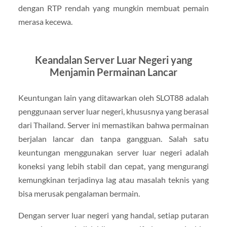
dengan RTP rendah yang mungkin membuat pemain
merasa kecewa.
Keandalan Server Luar Negeri yang
Menjamin Permainan Lancar
Keuntungan lain yang ditawarkan oleh SLOT88 adalah
penggunaan server luar negeri, khususnya yang berasal
dari Thailand. Server ini memastikan bahwa permainan
berjalan lancar dan tanpa gangguan. Salah satu
keuntungan menggunakan server luar negeri adalah
koneksi yang lebih stabil dan cepat, yang mengurangi
kemungkinan terjadinya lag atau masalah teknis yang
bisa merusak pengalaman bermain.
Dengan server luar negeri yang handal, setiap putaran