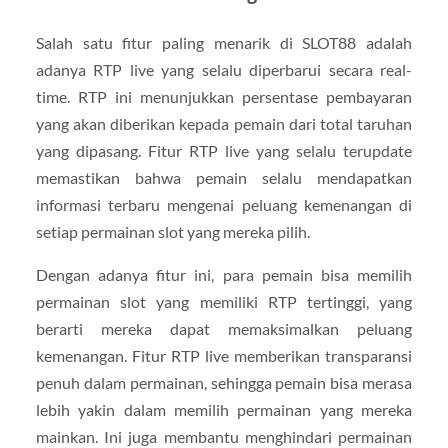
Salah satu fitur paling menarik di SLOT88 adalah
adanya RTP live yang selalu diperbarui secara real-
time. RTP ini menunjukkan persentase pembayaran
yang akan diberikan kepada pemain dari total taruhan
yang dipasang. Fitur RTP live yang selalu terupdate
memastikan bahwa pemain selalu mendapatkan
informasi terbaru mengenai peluang kemenangan di
setiap permainan slot yang mereka pilih.
Dengan adanya fitur ini, para pemain bisa memilih
permainan slot yang memiliki RTP tertinggi, yang
berarti mereka dapat memaksimalkan peluang
kemenangan. Fitur RTP live memberikan transparansi
penuh dalam permainan, sehingga pemain bisa merasa
lebih yakin dalam memilih permainan yang mereka
mainkan. Ini juga membantu menghindari permainan