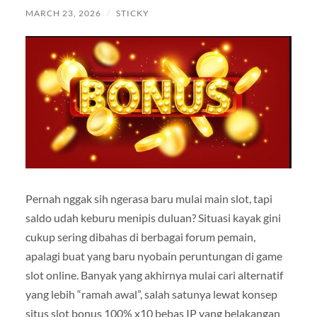
MARCH 23, 2026
/
STICKY
Pernah nggak sih ngerasa baru mulai main slot, tapi
saldo udah keburu menipis duluan? Situasi kayak gini
cukup sering dibahas di berbagai forum pemain,
apalagi buat yang baru nyobain peruntungan di game
slot online. Banyak yang akhirnya mulai cari alternatif
yang lebih “ramah awal”, salah satunya lewat konsep
situs slot bonus 100% x10 bebas IP yang belakangan