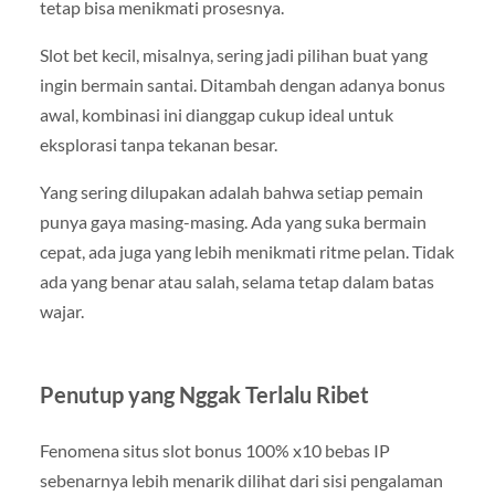
tetap bisa menikmati prosesnya.
Slot bet kecil, misalnya, sering jadi pilihan buat yang
ingin bermain santai. Ditambah dengan adanya bonus
awal, kombinasi ini dianggap cukup ideal untuk
eksplorasi tanpa tekanan besar.
Yang sering dilupakan adalah bahwa setiap pemain
punya gaya masing-masing. Ada yang suka bermain
cepat, ada juga yang lebih menikmati ritme pelan. Tidak
ada yang benar atau salah, selama tetap dalam batas
wajar.
Penutup yang Nggak Terlalu Ribet
Fenomena situs slot bonus 100% x10 bebas IP
sebenarnya lebih menarik dilihat dari sisi pengalaman