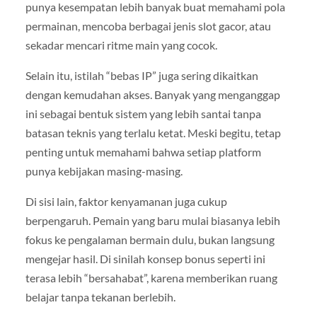
punya kesempatan lebih banyak buat memahami pola
permainan, mencoba berbagai jenis slot gacor, atau
sekadar mencari ritme main yang cocok.
Selain itu, istilah “bebas IP” juga sering dikaitkan
dengan kemudahan akses. Banyak yang menganggap
ini sebagai bentuk sistem yang lebih santai tanpa
batasan teknis yang terlalu ketat. Meski begitu, tetap
penting untuk memahami bahwa setiap platform
punya kebijakan masing-masing.
Di sisi lain, faktor kenyamanan juga cukup
berpengaruh. Pemain yang baru mulai biasanya lebih
fokus ke pengalaman bermain dulu, bukan langsung
mengejar hasil. Di sinilah konsep bonus seperti ini
terasa lebih “bersahabat”, karena memberikan ruang
belajar tanpa tekanan berlebih.