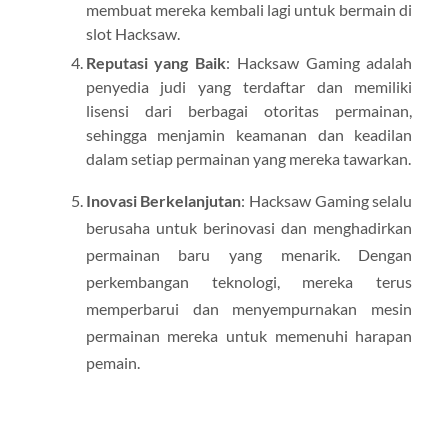
membuat mereka kembali lagi untuk bermain di
slot Hacksaw.
Reputasi yang Baik
: Hacksaw Gaming adalah
penyedia judi yang terdaftar dan memiliki
lisensi dari berbagai otoritas permainan,
sehingga menjamin keamanan dan keadilan
dalam setiap permainan yang mereka tawarkan.
Inovasi Berkelanjutan
: Hacksaw Gaming selalu
berusaha untuk berinovasi dan menghadirkan
permainan baru yang menarik. Dengan
perkembangan teknologi, mereka terus
memperbarui dan menyempurnakan mesin
permainan mereka untuk memenuhi harapan
pemain.