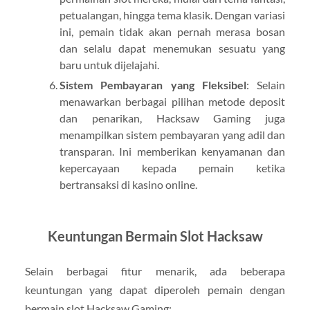
petualangan, hingga tema klasik. Dengan variasi
ini, pemain tidak akan pernah merasa bosan
dan selalu dapat menemukan sesuatu yang
baru untuk dijelajahi.
Sistem Pembayaran yang Fleksibel
: Selain
menawarkan berbagai pilihan metode deposit
dan penarikan, Hacksaw Gaming juga
menampilkan sistem pembayaran yang adil dan
transparan. Ini memberikan kenyamanan dan
kepercayaan kepada pemain ketika
bertransaksi di kasino online.
Keuntungan Bermain Slot Hacksaw
Selain berbagai fitur menarik, ada beberapa
keuntungan yang dapat diperoleh pemain dengan
bermain slot Hacksaw Gaming: