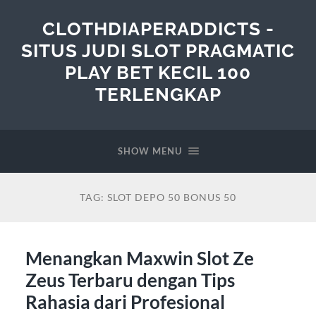
CLOTHDIAPERADDICTS -
SITUS JUDI SLOT PRAGMATIC
PLAY BET KECIL 100
TERLENGKAP
SHOW MENU
TAG:
SLOT DEPO 50 BONUS 50
Menangkan Maxwin Slot Ze
Zeus Terbaru dengan Tips
Rahasia dari Profesional