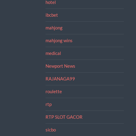
hotel
ibcbet
mahjong
mahjong wins
medical
Newport News
RAJANAGA99
roulette
rtp
RTP SLOT GACOR
sicbo