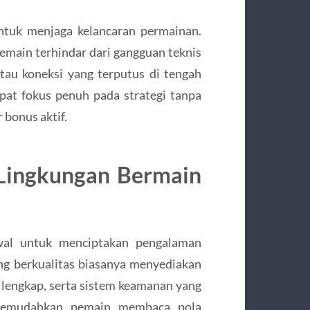
ntuk menjaga kelancaran permainan.
ain terhindar dari gangguan teknis
atau koneksi yang terputus di tengah
pat fokus penuh pada strategi tanpa
 bonus aktif.
 Lingkungan Bermain
al untuk menciptakan pengalaman
g berkualitas biasanya menyediakan
lengkap, serta sistem keamanan yang
 memudahkan pemain membaca pola