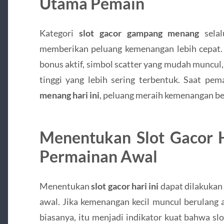
Utama Pemain
Kategori
slot gacor gampang menang
selal
memberikan peluang kemenangan lebih cepat. Sl
bonus aktif, simbol scatter yang mudah muncul
tinggi yang lebih sering terbentuk. Saat p
menang hari ini
, peluang meraih kemenangan be
Menentukan Slot Gacor Ha
Permainan Awal
Menentukan
slot gacor hari ini
dapat dilakukan
awal. Jika kemenangan kecil muncul berulang at
biasanya, itu menjadi indikator kuat bahwa sl