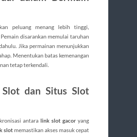
an peluang menang lebih tinggi,
. Pemain disarankan memulai taruhan
 dahulu. Jika permainan menunjukkan
ertahap. Menentukan batas kemenangan
nan tetap terkendali.
 Slot dan Situs Slot
kronisasi antara
link slot gacor
yang
k slot
memastikan akses masuk cepat