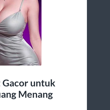
t Gacor untuk
uang Menang