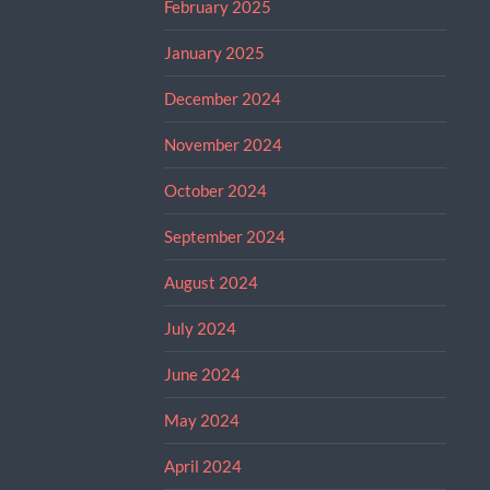
February 2025
January 2025
December 2024
November 2024
October 2024
September 2024
August 2024
July 2024
June 2024
May 2024
April 2024