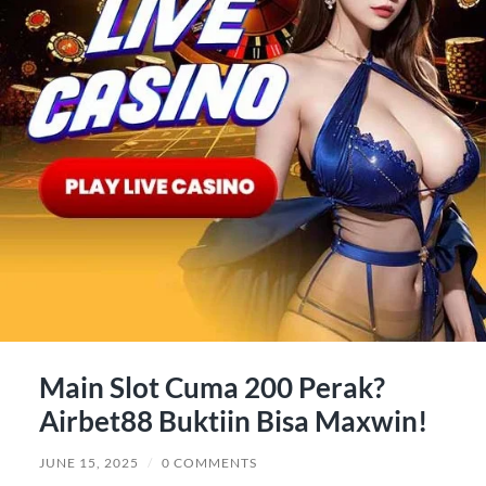
Main Slot Cuma 200 Perak?
Airbet88 Buktiin Bisa Maxwin!
JUNE 15, 2025
/
0 COMMENTS