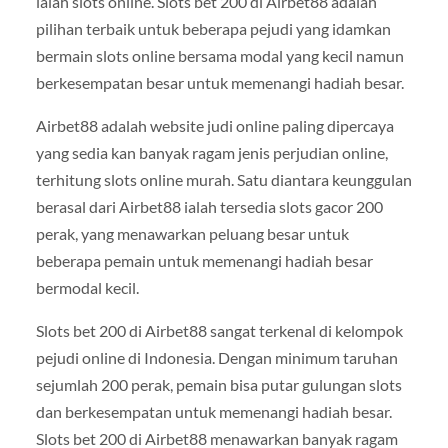
ialah slots online. Slots bet 200 di Airbet88 adalah
pilihan terbaik untuk beberapa pejudi yang idamkan
bermain slots online bersama modal yang kecil namun
berkesempatan besar untuk memenangi hadiah besar.
Airbet88 adalah website judi online paling dipercaya
yang sedia kan banyak ragam jenis perjudian online,
terhitung slots online murah. Satu diantara keunggulan
berasal dari Airbet88 ialah tersedia slots gacor 200
perak, yang menawarkan peluang besar untuk
beberapa pemain untuk memenangi hadiah besar
bermodal kecil.
Slots bet 200 di Airbet88 sangat terkenal di kelompok
pejudi online di Indonesia. Dengan minimum taruhan
sejumlah 200 perak, pemain bisa putar gulungan slots
dan berkesempatan untuk memenangi hadiah besar.
Slots bet 200 di Airbet88 menawarkan banyak ragam