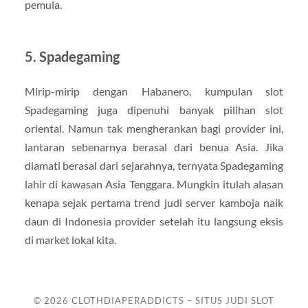
pemula.
5. Spadegaming
Mirip-mirip dengan Habanero, kumpulan slot
Spadegaming juga dipenuhi banyak pilihan slot
oriental. Namun tak mengherankan bagi provider ini,
lantaran sebenarnya berasal dari benua Asia. Jika
diamati berasal dari sejarahnya, ternyata Spadegaming
lahir di kawasan Asia Tenggara. Mungkin itulah alasan
kenapa sejak pertama trend judi server kamboja naik
daun di Indonesia provider setelah itu langsung eksis
di market lokal kita.
© 2026
CLOTHDIAPERADDICTS – SITUS JUDI SLOT