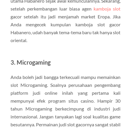
utama Habanero sejak awal kemunculannya. Sekarang,
setelah perkembangan luar biasa agen
kamboja slot
gacor setelah itu jadi menjamah market Eropa. Jika
Anda mengecek kumpulan kamboja slot gacor
Habanero, udah banyak tema-tema baru tak hanya slot
oriental.
3. Microgaming
Anda boleh jadi bangga terkecuali mampu memainkan
slot Microgaming. Soalnya perusahaan pengembang
platform judi online inilah yang pertama kali
mempunyai efek program situs casino. Hampir 30
tahun Microgaming berkecimpung di industri judi
internasional. Jangan tanyakan lagi soal kualitas game
besutannya. Permainan judi slot gacornya sangat stabil