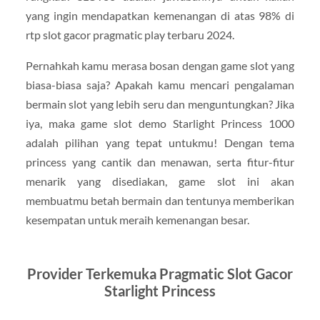
yang ingin mendapatkan kemenangan di atas 98% di
rtp slot gacor pragmatic play terbaru 2024.
Pernahkah kamu merasa bosan dengan game slot yang
biasa-biasa saja? Apakah kamu mencari pengalaman
bermain slot yang lebih seru dan menguntungkan? Jika
iya, maka game slot demo Starlight Princess 1000
adalah pilihan yang tepat untukmu! Dengan tema
princess yang cantik dan menawan, serta fitur-fitur
menarik yang disediakan, game slot ini akan
membuatmu betah bermain dan tentunya memberikan
kesempatan untuk meraih kemenangan besar.
Provider Terkemuka Pragmatic Slot Gacor
Starlight Princess