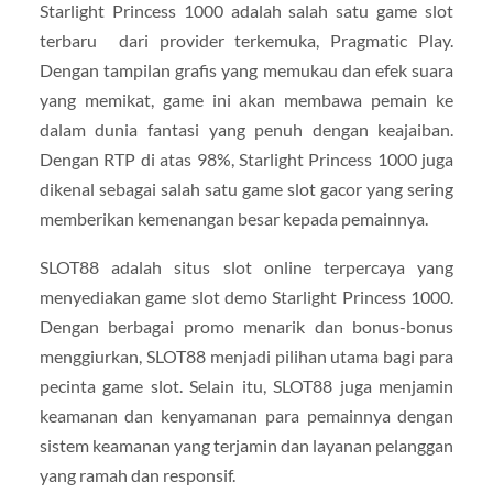
Starlight Princess 1000 adalah salah satu game slot
terbaru dari provider terkemuka, Pragmatic Play.
Dengan tampilan grafis yang memukau dan efek suara
yang memikat, game ini akan membawa pemain ke
dalam dunia fantasi yang penuh dengan keajaiban.
Dengan RTP di atas 98%, Starlight Princess 1000 juga
dikenal sebagai salah satu game slot gacor yang sering
memberikan kemenangan besar kepada pemainnya.
SLOT88 adalah situs slot online terpercaya yang
menyediakan game slot demo Starlight Princess 1000.
Dengan berbagai promo menarik dan bonus-bonus
menggiurkan, SLOT88 menjadi pilihan utama bagi para
pecinta game slot. Selain itu, SLOT88 juga menjamin
keamanan dan kenyamanan para pemainnya dengan
sistem keamanan yang terjamin dan layanan pelanggan
yang ramah dan responsif.