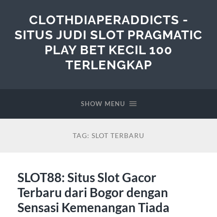
CLOTHDIAPERADDICTS -
SITUS JUDI SLOT PRAGMATIC
PLAY BET KECIL 100
TERLENGKAP
SHOW MENU
TAG:
SLOT TERBARU
SLOT88: Situs Slot Gacor
Terbaru dari Bogor dengan
Sensasi Kemenangan Tiada