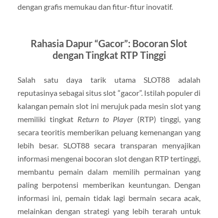
dengan grafis memukau dan fitur-fitur inovatif.
Rahasia Dapur “Gacor”: Bocoran Slot
dengan Tingkat RTP Tinggi
Salah satu daya tarik utama SLOT88 adalah
reputasinya sebagai situs slot “gacor”. Istilah populer di
kalangan pemain slot ini merujuk pada mesin slot yang
memiliki tingkat
Return to Player
(RTP) tinggi, yang
secara teoritis memberikan peluang kemenangan yang
lebih besar. SLOT88 secara transparan menyajikan
informasi mengenai bocoran slot dengan RTP tertinggi,
membantu pemain dalam memilih permainan yang
paling berpotensi memberikan keuntungan. Dengan
informasi ini, pemain tidak lagi bermain secara acak,
melainkan dengan strategi yang lebih terarah untuk