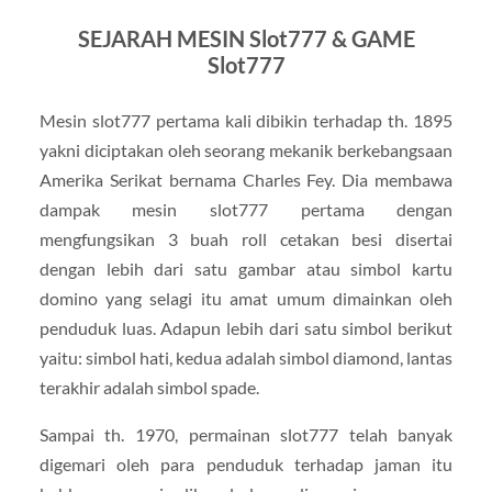
SEJARAH MESIN Slot777 & GAME
Slot777
Mesin slot777 pertama kali dibikin terhadap th. 1895
yakni diciptakan oleh seorang mekanik berkebangsaan
Amerika Serikat bernama Charles Fey. Dia membawa
dampak mesin slot777 pertama dengan
mengfungsikan 3 buah roll cetakan besi disertai
dengan lebih dari satu gambar atau simbol kartu
domino yang selagi itu amat umum dimainkan oleh
penduduk luas. Adapun lebih dari satu simbol berikut
yaitu: simbol hati, kedua adalah simbol diamond, lantas
terakhir adalah simbol spade.
Sampai th. 1970, permainan slot777 telah banyak
digemari oleh para penduduk terhadap jaman itu