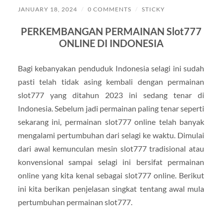
JANUARY 18, 2024
/
0 COMMENTS
/
STICKY
PERKEMBANGAN PERMAINAN Slot777
ONLINE DI INDONESIA
Bagi kebanyakan penduduk Indonesia selagi ini sudah
pasti telah tidak asing kembali dengan permainan
slot777 yang ditahun 2023 ini sedang tenar di
Indonesia. Sebelum jadi permainan paling tenar seperti
sekarang ini, permainan slot777 online telah banyak
mengalami pertumbuhan dari selagi ke waktu. Dimulai
dari awal kemunculan mesin slot777 tradisional atau
konvensional sampai selagi ini bersifat permainan
online yang kita kenal sebagai slot777 online. Berikut
ini kita berikan penjelasan singkat tentang awal mula
pertumbuhan permainan slot777.