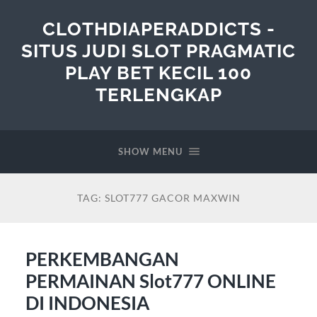
CLOTHDIAPERADDICTS -
SITUS JUDI SLOT PRAGMATIC
PLAY BET KECIL 100
TERLENGKAP
SHOW MENU
TAG:
SLOT777 GACOR MAXWIN
PERKEMBANGAN
PERMAINAN Slot777 ONLINE
DI INDONESIA