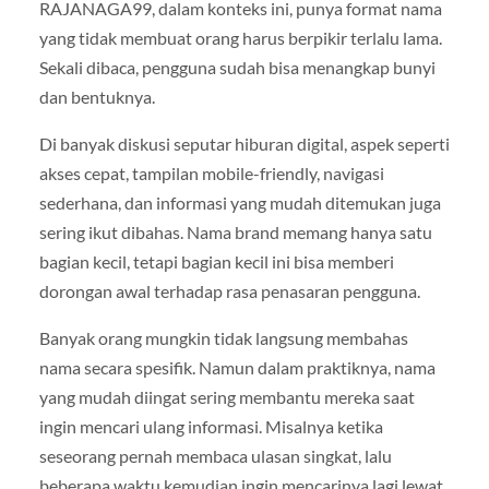
RAJANAGA99, dalam konteks ini, punya format nama
yang tidak membuat orang harus berpikir terlalu lama.
Sekali dibaca, pengguna sudah bisa menangkap bunyi
dan bentuknya.
Di banyak diskusi seputar hiburan digital, aspek seperti
akses cepat, tampilan mobile-friendly, navigasi
sederhana, dan informasi yang mudah ditemukan juga
sering ikut dibahas. Nama brand memang hanya satu
bagian kecil, tetapi bagian kecil ini bisa memberi
dorongan awal terhadap rasa penasaran pengguna.
Banyak orang mungkin tidak langsung membahas
nama secara spesifik. Namun dalam praktiknya, nama
yang mudah diingat sering membantu mereka saat
ingin mencari ulang informasi. Misalnya ketika
seseorang pernah membaca ulasan singkat, lalu
beberapa waktu kemudian ingin mencarinya lagi lewat