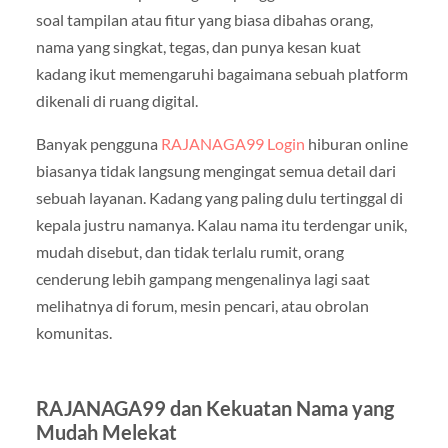
soal tampilan atau fitur yang biasa dibahas orang,
nama yang singkat, tegas, dan punya kesan kuat
kadang ikut memengaruhi bagaimana sebuah platform
dikenali di ruang digital.
Banyak pengguna
RAJANAGA99 Login
hiburan online
biasanya tidak langsung mengingat semua detail dari
sebuah layanan. Kadang yang paling dulu tertinggal di
kepala justru namanya. Kalau nama itu terdengar unik,
mudah disebut, dan tidak terlalu rumit, orang
cenderung lebih gampang mengenalinya lagi saat
melihatnya di forum, mesin pencari, atau obrolan
komunitas.
RAJANAGA99 dan Kekuatan Nama yang
Mudah Melekat