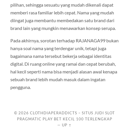
pilihan, sehingga sesuatu yang mudah dikenali dapat
memberi rasa familiar lebih cepat. Nama yang mudah
diingat juga membantu membedakan satu brand dari
brand lain yang mungkin menawarkan konsep serupa.
Pada akhirnya, sorotan terhadap RAJANAGA99 bukan
hanya soal nama yang terdengar unik, tetapi juga
bagaimana nama tersebut bekerja sebagai identitas
digital. Di ruang online yang ramai dan cepat berubah,
hal kecil seperti nama bisa menjadi alasan awal kenapa
sebuah brand lebih mudah masuk dalam ingatan
pengguna.
© 2026
CLOTHDIAPERADDICTS – SITUS JUDI SLOT
PRAGMATIC PLAY BET KECIL 100 TERLENGKAP
—
UP ↑