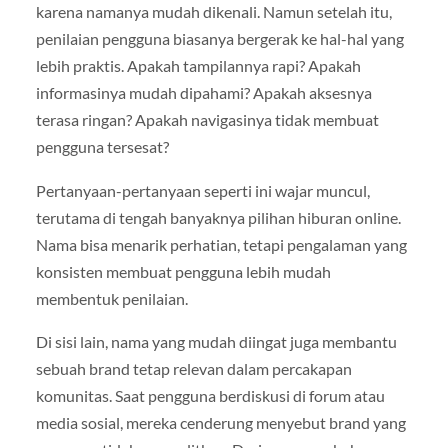
karena namanya mudah dikenali. Namun setelah itu,
penilaian pengguna biasanya bergerak ke hal-hal yang
lebih praktis. Apakah tampilannya rapi? Apakah
informasinya mudah dipahami? Apakah aksesnya
terasa ringan? Apakah navigasinya tidak membuat
pengguna tersesat?
Pertanyaan-pertanyaan seperti ini wajar muncul,
terutama di tengah banyaknya pilihan hiburan online.
Nama bisa menarik perhatian, tetapi pengalaman yang
konsisten membuat pengguna lebih mudah
membentuk penilaian.
Di sisi lain, nama yang mudah diingat juga membantu
sebuah brand tetap relevan dalam percakapan
komunitas. Saat pengguna berdiskusi di forum atau
media sosial, mereka cenderung menyebut brand yang