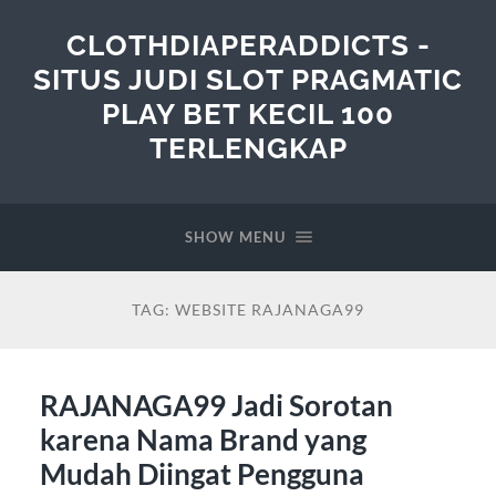
CLOTHDIAPERADDICTS -
SITUS JUDI SLOT PRAGMATIC
PLAY BET KECIL 100
TERLENGKAP
SHOW MENU
TAG:
WEBSITE RAJANAGA99
RAJANAGA99 Jadi Sorotan
karena Nama Brand yang
Mudah Diingat Pengguna