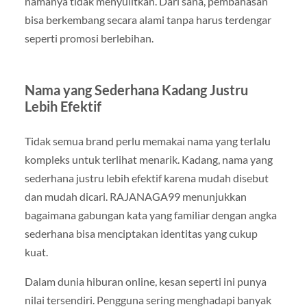
namanya tidak menyulitkan. Dari sana, pembahasan
bisa berkembang secara alami tanpa harus terdengar
seperti promosi berlebihan.
Nama yang Sederhana Kadang Justru
Lebih Efektif
Tidak semua brand perlu memakai nama yang terlalu
kompleks untuk terlihat menarik. Kadang, nama yang
sederhana justru lebih efektif karena mudah disebut
dan mudah dicari. RAJANAGA99 menunjukkan
bagaimana gabungan kata yang familiar dengan angka
sederhana bisa menciptakan identitas yang cukup
kuat.
Dalam dunia hiburan online, kesan seperti ini punya
nilai tersendiri. Pengguna sering menghadapi banyak