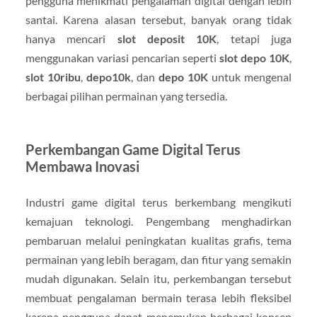
pengguna menikmati pengalaman digital dengan lebih
santai. Karena alasan tersebut, banyak orang tidak
hanya mencari
slot deposit 10K
, tetapi juga
menggunakan variasi pencarian seperti
slot depo 10K
,
slot 10ribu
,
depo10k
, dan
depo 10K
untuk mengenal
berbagai pilihan permainan yang tersedia.
Perkembangan Game Digital Terus
Membawa Inovasi
Industri game digital terus berkembang mengikuti
kemajuan teknologi. Pengembang menghadirkan
pembaruan melalui peningkatan kualitas grafis, tema
permainan yang lebih beragam, dan fitur yang semakin
mudah digunakan. Selain itu, perkembangan tersebut
membuat pengalaman bermain terasa lebih fleksibel
karena pengguna dapat menemukan berbagai konsep