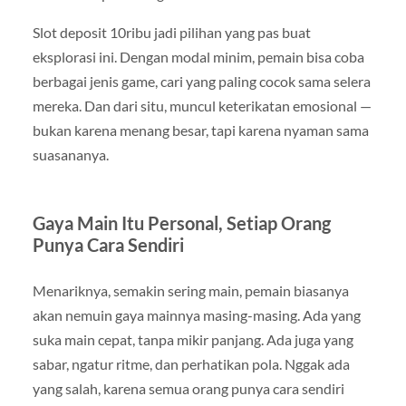
Slot deposit 10ribu jadi pilihan yang pas buat
eksplorasi ini. Dengan modal minim, pemain bisa coba
berbagai jenis game, cari yang paling cocok sama selera
mereka. Dan dari situ, muncul keterikatan emosional —
bukan karena menang besar, tapi karena nyaman sama
suasananya.
Gaya Main Itu Personal, Setiap Orang
Punya Cara Sendiri
Menariknya, semakin sering main, pemain biasanya
akan nemuin gaya mainnya masing-masing. Ada yang
suka main cepat, tanpa mikir panjang. Ada juga yang
sabar, ngatur ritme, dan perhatikan pola. Nggak ada
yang salah, karena semua orang punya cara sendiri